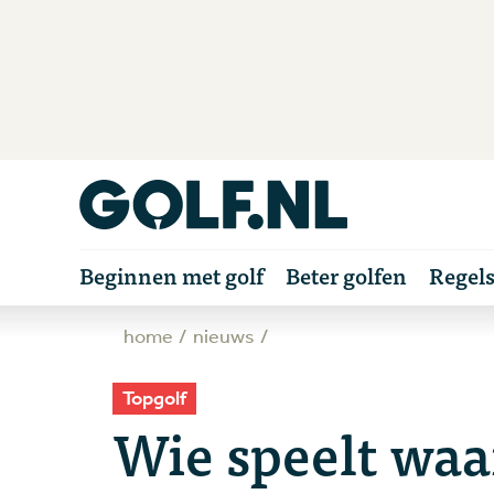
Beginnen met golf
Beter golfen
Regel
home
nieuws
Topgolf
Wie speelt waa