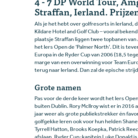
4 - 7 DP World Tour, Am
Straffan, Ierland. Prij
Als je het hebt over golfresorts in Ierland,
Kildare Hotel and Golf Club – vooral bekend 
plaatsje Straffan liggen twee topbanen va
het Iers Open de ‘Palmer North’. Dit is te
Europa in de Ryder Cup van 2006 (18,5 tegen
marge van een overwinning voor Team Euro
terug naar Ierland. Dan zal de epische stri
Grote namen
Pas voor de derde keer wordt het Iers Ope
buiten Dublin. Rory McIlroy wist er in 2016 
jaar weer als grote publiekstrekker én favo
golfgekke Ieren ook voor hun helden Shane 
Tyrrell Hatton, Brooks Koepka, Patrick Ree
afslaan. Ryder Cup-kapitein Luke Donald is