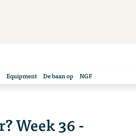
s
Equipment
De baan op
NGF
r? Week 36 -