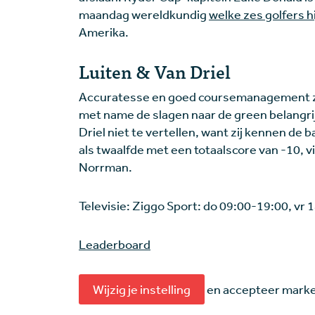
maandag wereldkundig
welke zes golfers h
Amerika.
Luiten & Van Driel
Accuratesse en goed coursemanagement zij
met name de slagen naar de green belangrij
Driel niet te vertellen, want zij kennen de 
als twaalfde met een totaalscore van -10, 
Norrman.
Televisie: Ziggo Sport: do 09:00-19:00, vr
Leaderboard
Wijzig je instelling
en accepteer market