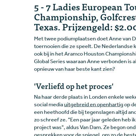
5 - 7 Ladies European T
Championship, Golfcrest
Texas. Prijzengeld: $2
Met twee podiumplaatsen doet Anne van Dam
toernooien die ze speelt. De Nederlandse ki
ook bij in het Aramco Houston Championship
Global Series waaraan Anne verbonden is a
opnieuw van haar beste kant zien?
'Verliefd op het proces'
Na haar derde plaats in Londen enkele wek
social media
uitgebreid en openhartig
op de
een heethoofd die bij tegenslagen altijd and
zo schreef ze. "Een paar jaar geleden heb i
project was", aldus Van Dam. Ze begon on
gesprekken voor de spiegel, om zo de beste