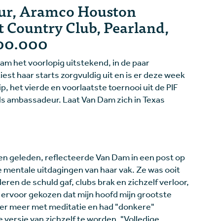
our, Aramco Houston
 Country Club, Pearland,
.000.000
 het voorlopig uitstekend, in de paar
est haar starts zorgvuldig uit en is er deze week
, het vierde en voorlaatste toernooi uit de PIF
ls ambassadeur. Laat Van Dam zich in Texas
en geleden, reflecteerde Van Dam in een post op
 mentale uitdagingen van haar vak. Ze was ooit
eren de schuld gaf, clubs brak en zichzelf verloor,
k ervoor gekozen dat mijn hoofd mijn grootste
der meer met meditatie en had "donkere"
 versie van zichzelf te worden. "Volledige