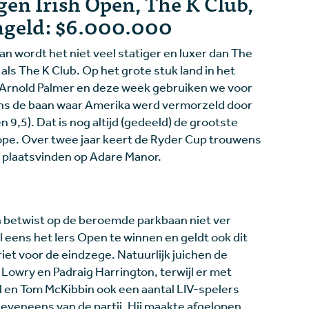
gen Irish Open, The K Club,
zengeld: $6.000.000
 dan wordt het niet veel statiger en luxer dan The
als The K Club. Op het grote stuk land in het
n Arnold Palmer en deze week gebruiken we voor
vens de baan waar Amerika werd vermorzeld door
 9,5). Dat is nog altijd (gedeeld) de grootste
pe. Over twee jaar keert de Ryder Cup trouwens
jd plaatsvinden op Adare Manor.
n betwist op de beroemde parkbaan niet ver
al eens het Iers Open te winnen en geldt ook dit
riet voor de eindzege. Natuurlijk juichen de
Lowry en Padraig Harrington, terwijl er met
d en Tom McKibbin ook een aantal LIV-spelers
 eveneens van de partij. Hij maakte afgelopen