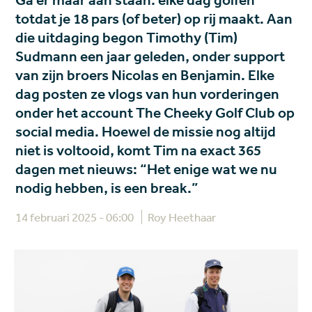
Ga er maar aan staan: elke dag golfen
totdat je 18 pars (of beter) op rij maakt. Aan
die uitdaging begon Timothy (Tim)
Sudmann een jaar geleden, onder support
van zijn broers Nicolas en Benjamin. Elke
dag posten ze vlogs van hun vorderingen
onder het account The Cheeky Golf Club op
social media. Hoewel de missie nog altijd
niet is voltooid, komt Tim na exact 365
dagen met nieuws: “Het enige wat we nu
nodig hebben, is een break.”
14 februari 2025 - 06:00
Roy Heethaar