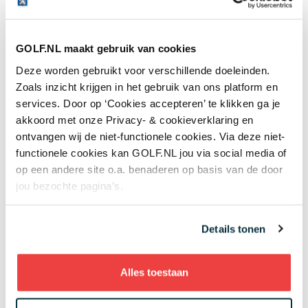
Lees meer over
GOLF.NL maakt gebruik van cookies
Deze worden gebruikt voor verschillende doeleinden.
Fun
Blog
Zoals inzicht krijgen in het gebruik van ons platform en
services. Door op ‘Cookies accepteren’ te klikken ga je
Beginnen met golf
akkoord met onze Privacy- & cookieverklaring en
ontvangen wij de niet-functionele cookies. Via deze niet-
functionele cookies kan GOLF.NL jou via social media of
op een andere site o.a. benaderen op basis van de door
jou bezochte pagina’s.
Net binnen
Details tonen
12:34
De nieuwe generatie klopt op de deur: 17-jarige
sterren Huang en Talley schitteren met
bijzondere titels
Alles toestaan
Topgolf