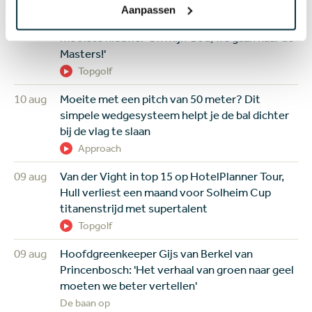
11:58
Wéér wint een jonkie op de PGA Tour, maar zijn
Aanpassen
moeder brengt Michael Brennan (24) het
mooiste nieuws: 'Oh mijn God, we gaan naar de
Masters!'
Topgolf
10 aug
Moeite met een pitch van 50 meter? Dit
simpele wedgesysteem helpt je de bal dichter
bij de vlag te slaan
Approach
09 aug
Van der Vight in top 15 op HotelPlanner Tour,
Hull verliest een maand voor Solheim Cup
titanenstrijd met supertalent
Topgolf
09 aug
Hoofdgreenkeeper Gijs van Berkel van
Princenbosch: 'Het verhaal van groen naar geel
moeten we beter vertellen'
De baan op