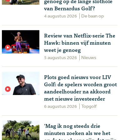
genoeg op de lange slothole
van Bernardus Golf?
4 augustus 2026
De baan op
Review van Netflix-serie The
Hawk: binnen vijf minuten
weet je genoeg
5 augustus 2026
Nieuws
Plots goed nieuws voor LIV
Golf: de spelers worden groot
aandeelhouder na akkoord
met nieuwe investeerder
6 augustus 2026
Topgolf
'Mag ik nog steeds drie
minuten zoeken als we het
op de tee al eens zijn dat mijn