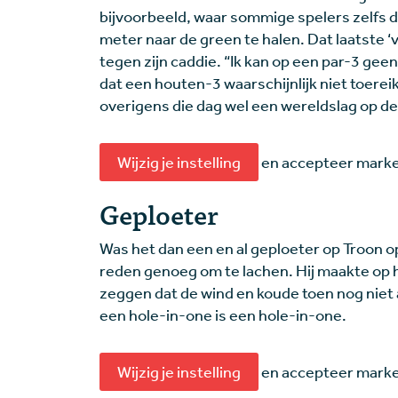
bijvoorbeeld, waar sommige spelers zelfs d
meter naar de green te halen. Dat laatste 
tegen zijn caddie. “Ik kan op een par-3 geen d
dat een houten-3 waarschijnlijk niet toereik
overigens die dag wel een wereldslag op de
Wijzig je instelling
en accepteer market
Geploeter
Was het dan een en al geploeter op Troon 
reden genoeg om te lachen. Hij maakte op h
zeggen dat de wind en koude toen nog niet
een hole-in-one is een hole-in-one.
Wijzig je instelling
en accepteer market