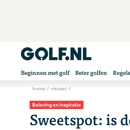
Beginnen met golf
Beter golfen
Regel
home
nieuws
Beleving en inspiratie
Sweetspot: is 