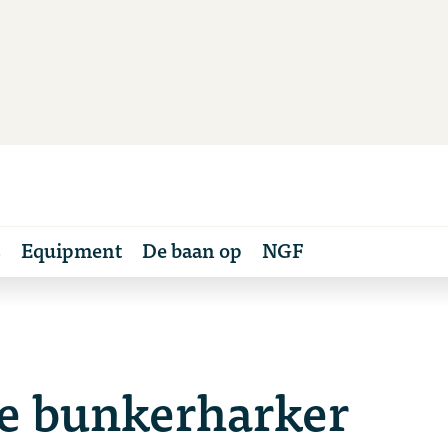
s
Equipment
De baan op
NGF
de bunkerharker