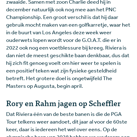
zwaaide. Samen met zoon Charlie deed hij in
december natuurlijk ook nog mee aan het PNC
Championship. Een groot verschil is dat hij daar
gebruik mocht maken van een golfkarretje, waar het
in de buurt van Los Angeles deze week weer
ouderwets lopen wordt voor de G.O.A.T. die er in
2022 ook nog een voetblessure bij kreeg. Riviera is
dan niet de meest geschikte baan denkbaar, dus dat
hij zich fit genoeg voelt om hier weer te spelen is
een positief teken wat zijn fysieke gesteldheid
betreft. Het grotere doel is ongetwijfeld The
Masters op Augusta, begin april.
Rory en Rahm jagen op Scheffler
Dat Riviera één van de beste banen is die de PGA
Tour telkens weer aandoet, dit jaar al voor de 60ste
keer, daar is iedereen het wel over eens. Op de
olympische baan van 2028 hebben we wederom een