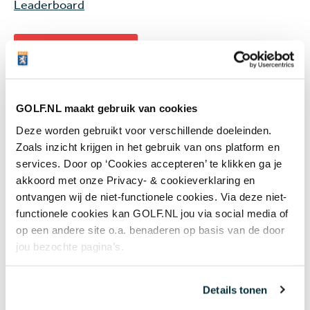
Leaderboard
Wijzig je instelling
en accepteer marketing
cookies om deze inhoud te kunnen bekijken.
16 – 19 Challenge
GOLF.NL maakt gebruik van cookies
Tour/Sunshine Tour, SDC
Deze worden gebruikt voor verschillende doeleinden.
Open, Zebula Golf Estate &
Zoals inzicht krijgen in het gebruik van ons platform en
services. Door op ‘Cookies accepteren’ te klikken ga je
Spa, Limpopo, Zuid-Afrika.
akkoord met onze Privacy- & cookieverklaring en
Prijzengeld: $350.000
ontvangen wij de niet-functionele cookies. Via deze niet-
functionele cookies kan GOLF.NL jou via social media of
Koen Kouwenaar en Lars van Meijel verblijven nog
op een andere site o.a. benaderen op basis van de door
altijd in Zuid-Afrika. Na uiteenlopende resultaten op
jou bezochte pagina’s.
Fancourt, speelt het Brabantse tweetal nu op de
vlakke ‘bushveldbaan’ van Zebula Golf Estate & Spa.
Details tonen
Deze baan is gelegen in de buurt van het kleine spa-