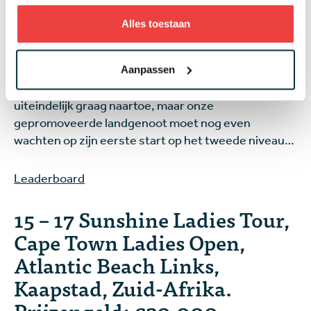
stadje Bela-Bela en heeft wijde, open fairways die
gevormd worden door de zogenaamde Bushveld
Alles toestaan
Trees. Hole 6 is de langste van de baan en meet 596
meter. Vorig jaar was Clément Sordet hier de beste
na een play-off. De Fransman speelt inmiddels op de
Aanpassen
DP World Tour. Daar wil ook Vince van Veen
uiteindelijk graag naartoe, maar onze
gepromoveerde landgenoot moet nog even
wachten op zijn eerste start op het tweede niveau…
Leaderboard
15 – 17 Sunshine Ladies Tour,
Cape Town Ladies Open,
Atlantic Beach Links,
Kaapstad, Zuid-Afrika.
Prijzengeld: €20.000