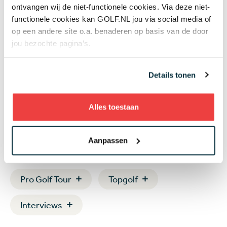
Bryson DeChambeau'
ontvangen wij de niet-functionele cookies. Via deze niet-
functionele cookies kan GOLF.NL jou via social media of
op een andere site o.a. benaderen op basis van de door
Toekomstig vaderschap gaat veel
jou bezochte pagina’s.
veranderen voor tourpro Davey
Porsius: 'Nog geen idee hoe ik dat
Details tonen
ga doen'
Alles toestaan
Aanpassen
Lees meer over
Pro Golf Tour
Topgolf
Interviews