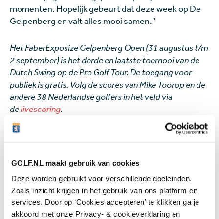
momenten. Hopelijk gebeurt dat deze week op De
Gelpenberg en valt alles mooi samen.”
Het FaberExposize Gelpenberg Open (31 augustus t/m
2 september) is het derde en laatste toernooi van de
Dutch Swing op de Pro Golf Tour. De toegang voor
publiek is gratis. Volg de scores van Mike Toorop en de
andere 38 Nederlandse golfers in het veld via
de
livescoring
.
Gerelateerd
GOLF.NL maakt gebruik van cookies
Deze worden gebruikt voor verschillende doeleinden.
Zoals inzicht krijgen in het gebruik van ons platform en
Krachtmens op de Pro Golf Tour
services. Door op ‘Cookies accepteren’ te klikken ga je
Aydan Verdonk: 'Nederlandse
akkoord met onze Privacy- & cookieverklaring en