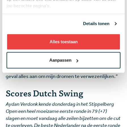
planning.” Mocht het onverhoopt niet lukken als
jou bezochte pagina’s.
golfpro, zien we krachtmens Verdonk dan terug als
nachtclubbewaker, want zo omschrijft hij zelf zijn
Details tonen
indrukwekkende postuur op
aydanverdonk.nl
.
Verdonk lachend: “Als je hoort en leest wat er
Alles toestaan
tegenwoordig allemaal gebeurt zijn er heel wat
nachtclubbewakers nodig, dus ik zal sowieso aan de
Aanpassen
bak komen als ik niet slaag als golfer. Maar ik ga er
natuurlijk van uit dat ik het wél red, ik doe er in ieder
geval alles aan om mijn dromen te verwezenlijken.”
Scores Dutch Swing
Aydan Verdonk kende donderdag in het Stippelberg
Open een heel moeizame eerste ronde in 79 (+7)
slagen en moet vandaag alle zeilen bijzetten om de cut
te overleven. De beste Nederlander na de eerste ronde