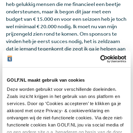
heb gelukkig mensen die me financieel een beetje
ondersteunen, maar ik begon dit jaar met een
budget van € 15.000 en voor een seizoen heb je toch
wel minimaal € 20.000 nodig. Ik moet nu van mijn
prijzengeld zien rond te komen. Om sponsors te
vinden heb je eerst succes nodig, het is zeldzaam
dat je iemand tegenkomt die zegt ik ga je helpen aan
de top te komen. Dat snap ik ook wel, maar het
maakt het wel lastig. Het liefst wil je alleen met het
golfspelletje bezig zijn en niet met geld.”
GOLF.NL maakt gebruik van cookies
Laatbloeier
Deze worden gebruikt voor verschillende doeleinden.
Zoals inzicht krijgen in het gebruik van ons platform en
Verdonk is 27 maar pas in zijn tweede jaar als
services. Door op ‘Cookies accepteren’ te klikken ga je
professional. “Ik zie mezelf als een laatbloeier, er is
akkoord met onze Privacy- & cookieverklaring en
bij mij nog zo veel progressie mogelijk. Ik hoop
ontvangen wij de niet-functionele cookies. Via deze niet-
volgend jaar Challenge Tour te spelen of anders in
functionele cookies kan GOLF.NL jou via social media of
2025. En dan in 2027 de DP World Tour, zo zie ik nu de
op een andere site o.a. benaderen op basis van de door