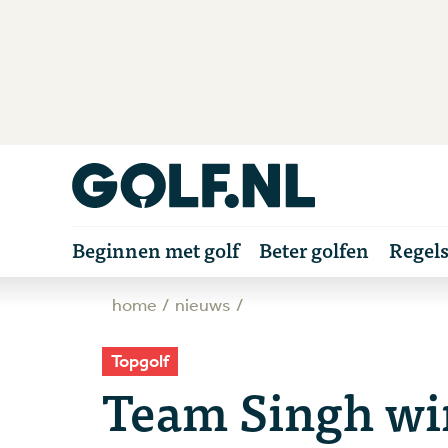
Beginnen met golf
Beter golfen
Regel
home
nieuws
Topgolf
Team Singh wi