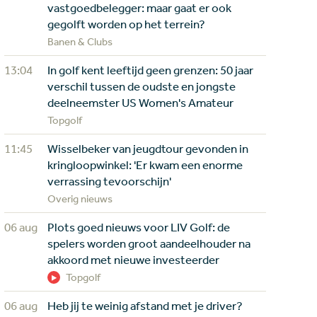
vastgoedbelegger: maar gaat er ook
gegolft worden op het terrein?
Banen & Clubs
13:04
In golf kent leeftijd geen grenzen: 50 jaar
verschil tussen de oudste en jongste
deelneemster US Women's Amateur
Topgolf
11:45
Wisselbeker van jeugdtour gevonden in
kringloopwinkel: 'Er kwam een enorme
verrassing tevoorschijn'
Overig nieuws
06 aug
Plots goed nieuws voor LIV Golf: de
spelers worden groot aandeelhouder na
akkoord met nieuwe investeerder
Topgolf
06 aug
Heb jij te weinig afstand met je driver?