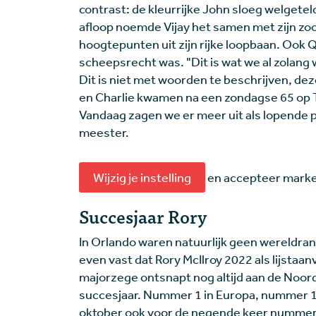
contrast: de kleurrijke John sloeg welgete
afloop noemde Vijay het samen met zijn z
hoogtepunten uit zijn rijke loopbaan. Ook 
scheepsrecht was. "Dit is wat we al zolang 
Dit is niet met woorden te beschrijven, deze
en Charlie kwamen na een zondagse 65 op T8
Vandaag zagen we er meer uit als lopende pi
meester.
Wijzig je instelling
en accepteer market
Succesjaar Rory
In Orlando waren natuurlijk geen wereldran
even vast dat Rory McIlroy 2022 als lijstaa
majorzege ontsnapt nog altijd aan de Noord-
succesjaar. Nummer 1 in Europa, nummer 1 i
oktober ook voor de negende keer nummer 1