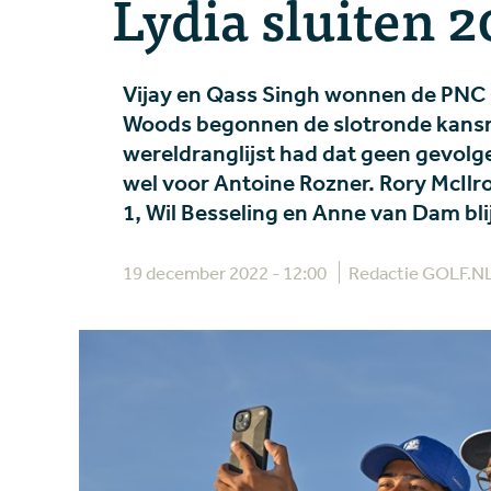
Lydia sluiten 2
Vijay en Qass Singh wonnen de PNC C
Woods begonnen de slotronde kansrij
wereldranglijst had dat geen gevolg
wel voor Antoine Rozner. Rory McIlr
1, Wil Besseling en Anne van Dam bl
19 december 2022 - 12:00
Redactie GOLF.N