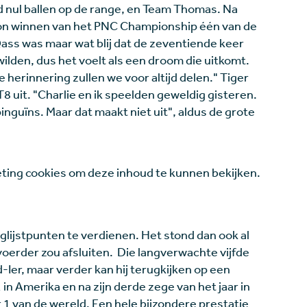
ld nul ballen op de range, en Team Thomas. Na
oon winnen van het PNC Championship één van de
Qass was maar wat blij dat de zeventiende keer
wilden, dus het voelt als een droom die uitkomt.
 herinnering zullen we voor altijd delen." Tiger
 uit. "Charlie en ik speelden geweldig gisteren.
nguïns. Maar dat maakt niet uit", aldus de grote
ing cookies om deze inhoud te kunnen bekijken.
glijstpunten te verdienen. Het stond dan ook al
nvoerder zou afsluiten. Die langverwachte vijfde
Ier, maar verder kan hij terugkijken op een
n Amerika en na zijn derde zege van het jaar in
 van de wereld. Een hele bijzondere prestatie