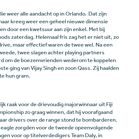
ie weer alle aandacht op in Orlando. Dat zijn
, maar kreeg weer een geheel nieuwe dimensie
n door een kwetsuur aan zijn enkel. Met bij
ds zaterdag. Helemaal fris zag het er niet uit, zo
drive, maar effectief waren de twee wel. Na een
weede, twee slagen achter playing partners
erd om de boezemvrienden wederom te koppelen
ste ging van Vijay Singh en zoon Qass. Zij haalden
wte hun gram.
jk raak voor de drievoudig majorwinnaar uit Fiji
ampionship zo graag winnen, dat hij voorafgaand
 maar drivers over de range stond te bombarderen.
en eagle zorgden voor de tweede opeenvolgende
agen voor op titelverdedigers Team Daly, in