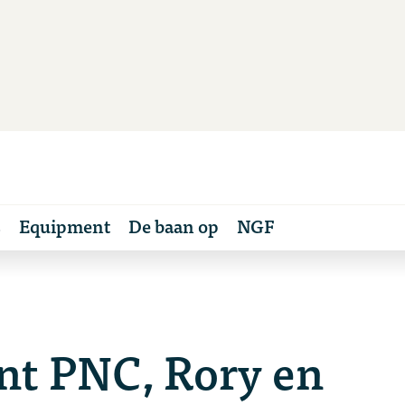
s
Equipment
De baan op
NGF
nt PNC, Rory en