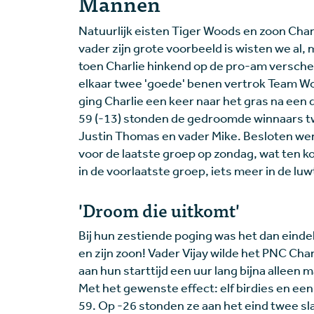
Mannen
Natuurlijk eisten Tiger Woods en zoon Charl
vader zijn grote voorbeeld is wisten we al
toen Charlie hinkend op de pro-am verschee
elkaar twee 'goede' benen vertrok Team Woo
ging Charlie een keer naar het gras na een 
59 (-13) stonden de gedroomde winnaars t
Justin Thomas en vader Mike. Besloten w
voor de laatste groep op zondag, wat ten ko
in de voorlaatste groep, iets meer in de lu
'Droom die uitkomt'
Bij hun zestiende poging was het dan eindeli
en zijn zoon! Vader Vijay wilde het PNC Ch
aan hun starttijd een uur lang bijna alleen
Met het gewenste effect: elf birdies en e
59. Op -26 stonden ze aan het eind twee sl