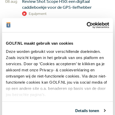
08 aug
Review Shot Scope H50: een digitaal
caddieboekje voor de GPS-liefhebber
Equipment
07 aug
Golfbaan The Fox gekocht door Brabantse
vastgoedbelegger: maar gaat er ook gegolft
worden op het terrein?
Banen & Clubs
GOLF.NL maakt gebruik van cookies
Deze worden gebruikt voor verschillende doeleinden.
07 aug
In golf kent leeftijd geen grenzen: 50 jaar
Zoals inzicht krijgen in het gebruik van ons platform en
verschil tussen de oudste en jongste
deelneemster US Women's Amateur
services. Door op ‘Cookies accepteren’ te klikken ga je
akkoord met onze Privacy- & cookieverklaring en
Topgolf
ontvangen wij de niet-functionele cookies. Via deze niet-
functionele cookies kan GOLF.NL jou via social media of
+ Toon meer
op een andere site o.a. benaderen op basis van de door
jou bezochte pagina’s.
Details tonen