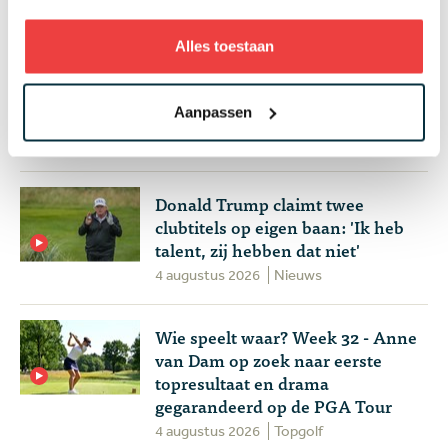
Meest gelezen
Alles toestaan
Handen andersom: volgens Joost
Luiten echt de makkelijkste
manier om te chippen
Aanpassen
4 augustus 2026
Instructie
Donald Trump claimt twee
clubtitels op eigen baan: 'Ik heb
talent, zij hebben dat niet'
4 augustus 2026
Nieuws
Wie speelt waar? Week 32 - Anne
van Dam op zoek naar eerste
topresultaat en drama
gegarandeerd op de PGA Tour
4 augustus 2026
Topgolf