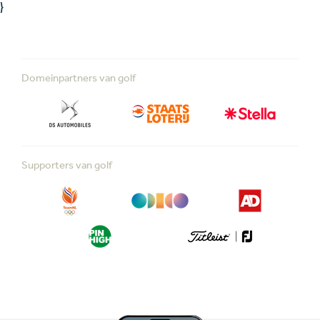
}
Domeinpartners van golf
Supporters van golf