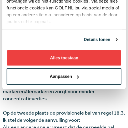
ontvangen wij de niet-functionele cookies. Via deze niet-
functionele cookies kan GOLF.NL jou via social media of
Op de eerste plaats de voorrangsregel van regel 6.4.
op een andere site o.a. benaderen op basis van de door
Er komt meer vrijheid, maar ik zou als norm de
jou bezochte pagina’s.
volgende toevoeging willen bij 6.4.a(1) derde bullet
resp. 6.4.b.(1) derde bullet eerste vlag:
Details tonen
Als alle ballen op de green liggen, wordt de bal
gespeeld die het dichtst bij de hole ligt, met dien
verstande dat als ballen zo dicht bij elkaar liggen dat zij
Alles toestaan
een speler bij de slag hinderen, de bal met de minste
hinder het eerste wordt geslagen.
Motivering: je bespaart tijd door minder te hoeven
Aanpassen
markeren en het verminderen van
markeren/demarkeren zorgt voor minder
concentratieverlies.
Op de tweede plaats de provisionele bal van regel 18.3.
Ik stel de volgende aanvulling voor:
Als een andere speler vreest dat de gespeelde bal