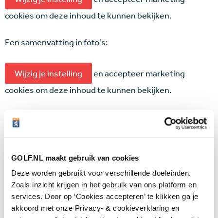
cookies om deze inhoud te kunnen bekijken.
Een samenvatting in foto's:
Wijzig je instelling
en accepteer marketing
cookies om deze inhoud te kunnen bekijken.
Reacties
Wat vind je van de voorstellen? Laat het ons weten
GOLF.NL maakt gebruik van cookies
via
redactie@golf.nl
,
@Golfnl
of
Facebook
.
Deze worden gebruikt voor verschillende doeleinden.
Zoals inzicht krijgen in het gebruik van ons platform en
Jan per mail:
services. Door op ‘Cookies accepteren’ te klikken ga je
akkoord met onze Privacy- & cookieverklaring en
'Goed initiatief, maar ik heb twee aanvullingen: