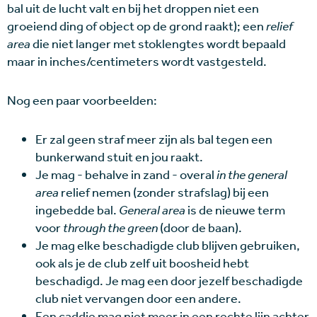
bal uit de lucht valt en bij het droppen niet een
groeiend ding of object op de grond raakt); een
relief
area
die niet langer met stoklengtes wordt bepaald
maar in inches/centimeters wordt vastgesteld.
Nog een paar voorbeelden:
Er zal geen straf meer zijn als bal tegen een
bunkerwand stuit en jou raakt.
Je mag - behalve in zand - overal
in the general
area
relief nemen (zonder strafslag) bij een
ingebedde bal.
General area
is de nieuwe term
voor
through the green
(door de baan).
Je mag elke beschadigde club blijven gebruiken,
ook als je de club zelf uit boosheid hebt
beschadigd. Je mag een door jezelf beschadigde
club niet vervangen door een andere.
Een caddie mag niet meer in een rechte lijn achter