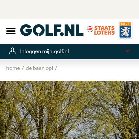
Inloggen mijn.golf.nl
home
de baan op!