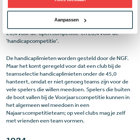
Najaarscompetitie te mogen spelen, moet je een
handicap van maximaal 45,0 hebben. Tot de
invoering van het Wereld Handicap Systeem in 2021
Aanpassen
was de limiet 36,0. Voor 2015 was de handicaplimiet
26,4 voor de 'open competitie' en 28,4 voor de
'handicapcompetitie'.
De handicaplimieten worden gesteld door de NGF.
Maar het komt geregeld voor dat een club bij de
teamselectie handicaplimieten onder de 45,0
hanteert, omdat er niet genoeg teams zijn voor de
vele spelers die willen meedoen. Spelers die buiten
de boot vallen bij de Voorjaarscompetitie kunnen in
het algemeen wel meedoen in een
Najaarscompetitieteam; op veel clubs mag je zelf
met vrienden een team vormen.
1924