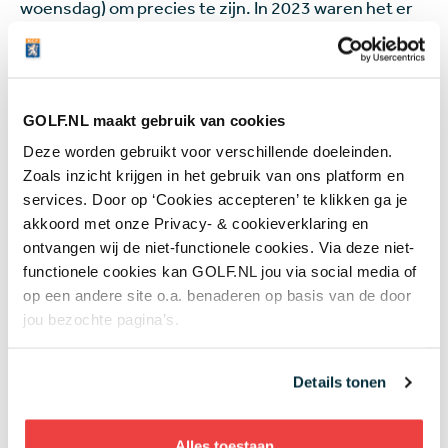
woensdag) om precies te zijn. In 2023 waren het er
al 347, de verdeling was 193 op zondag en 154
teams op woensdag.
1.735
GOLF.NL maakt gebruik van cookies
Deze worden gebruikt voor verschillende doeleinden.
Als je uitgaat van 5 spelers per team, dan hebben er
Zoals inzicht krijgen in het gebruik van ons platform en
in 2023 1.735 golfers meegedaan aan de
services. Door op ‘Cookies accepteren’ te klikken ga je
Najaarscompetitie. Als je uitgaat van 6 spelers per
akkoord met onze Privacy- & cookieverklaring en
team, zijn het 2.082 golfers. Een team bestaat op
ontvangen wij de niet-functionele cookies. Via deze niet-
één speeldag uit 4 spelers. Maar een club selecteert
functionele cookies kan GOLF.NL jou via social media of
meestal 5 of 6 spelers om genoeg personen paraat
op een andere site o.a. benaderen op basis van de door
te hebben.
jou bezochte pagina’s.
45,0
Details tonen
Voor de Korte-banen- en Jeugdcompetitie is de
handicaplimiet 54,0. Om in de Voor- of
Alles toestaan