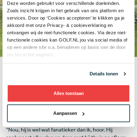
Deze worden gebruikt voor verschillende doeleinden.
Zoals inzicht krijgen in het gebruik van ons platform en
services. Door op ‘Cookies accepteren’ te klikken ga je
akkoord met onze Privacy- & cookieverklaring en
ontvangen wij de niet-functionele cookies. Via deze niet-
functionele cookies kan GOLF.NL jou via social media of
op een andere site o.a. benaderen op basis van de door
jou bezochte pagina’s.
Golfen jouw kinderen ook al?
“Mijn zoon is 3 en nog wat te jong, maar mijn dochter
Details tonen
van 6 golft elke zondagochtend anderhalf uur. Ze
tennist ook, maar vindt golf stiekem nóg leuker.”
Alles toestaan
Jouw man Reinder Nummerdor, eveneens oud-
Aanpassen
topvolleyballer, golft ook. Kun je je een beetje
meten met hem?
“Nou, hij is wel wat fanatieker dan ik, hoor. Hij