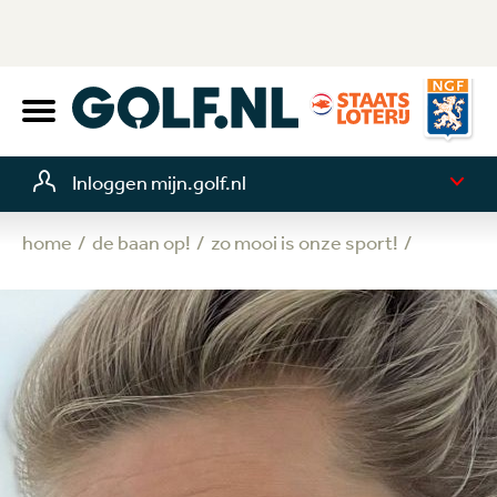
Inloggen mijn.golf.nl
home
de baan op!
zo mooi is onze sport!