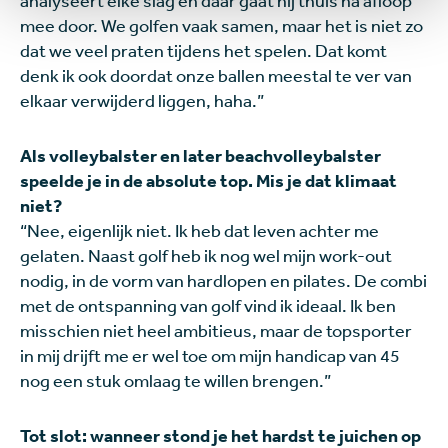
analyseert elke slag en daar gaat hij thuis na afloop
mee door. We golfen vaak samen, maar het is niet zo
dat we veel praten tijdens het spelen. Dat komt
denk ik ook doordat onze ballen meestal te ver van
elkaar verwijderd liggen, haha.”
Als volleybalster en later beachvolleybalster
speelde je in de absolute top. Mis je dat klimaat
niet?
“Nee, eigenlijk niet. Ik heb dat leven achter me
gelaten. Naast golf heb ik nog wel mijn work-out
nodig, in de vorm van hardlopen en pilates. De combi
met de ontspanning van golf vind ik ideaal. Ik ben
misschien niet heel ambitieus, maar de topsporter
in mij drijft me er wel toe om mijn handicap van 45
nog een stuk omlaag te willen brengen.”
Tot slot: wanneer stond je het hardst te juichen op