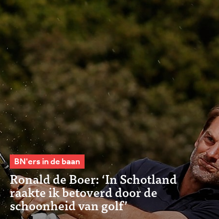
BN'ers in de baan
Ronald de Boer: ‘In Schotland
raakte ik betoverd door de
schoonheid van golf’