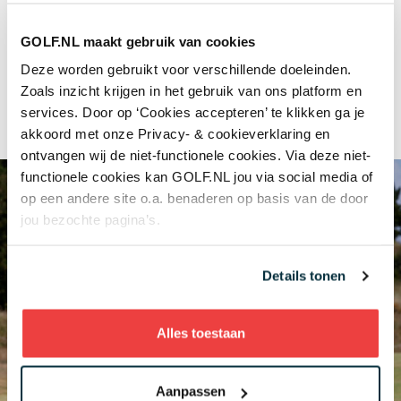
serieuze zaken: wat was jouw sportieve
hoogtepunt op de baan?
GOLF.NL maakt gebruik van cookies
“Simpel: mijn hole-in-one op Amstelborgh.
Deze worden gebruikt voor verschillende doeleinden.
Weliswaar op een ‘simpele’ par-3 van 120 meter,
Zoals inzicht krijgen in het gebruik van ons platform en
maar toch. Een geweldig gevoel als de bal in één
services. Door op ‘Cookies accepteren’ te klikken ga je
keer in de hole verdwijnt.”
akkoord met onze Privacy- & cookieverklaring en
ontvangen wij de niet-functionele cookies. Via deze niet-
functionele cookies kan GOLF.NL jou via social media of
op een andere site o.a. benaderen op basis van de door
jou bezochte pagina’s.
Details tonen
Alles toestaan
Aanpassen