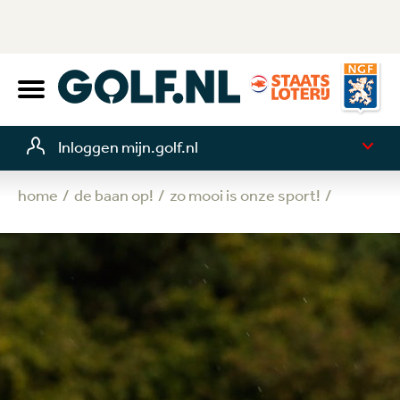
Inloggen mijn.golf.nl
home
de baan op!
zo mooi is onze sport!