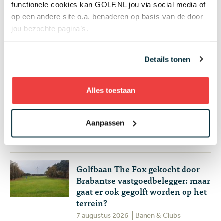
functionele cookies kan GOLF.NL jou via social media of
op een andere site o.a. benaderen op basis van de door
Handen andersom: volgens Joost
jou bezochte pagina’s.
Luiten echt de makkelijkste
manier om te chippen
Details tonen
4 augustus 2026
Instructie
Plots goed nieuws voor LIV Golf:
Alles toestaan
de spelers worden groot
aandeelhouder na akkoord met
Aanpassen
nieuwe investeerder
6 augustus 2026
Topgolf
Golfbaan The Fox gekocht door
Brabantse vastgoedbelegger: maar
gaat er ook gegolft worden op het
terrein?
7 augustus 2026
Banen & Clubs