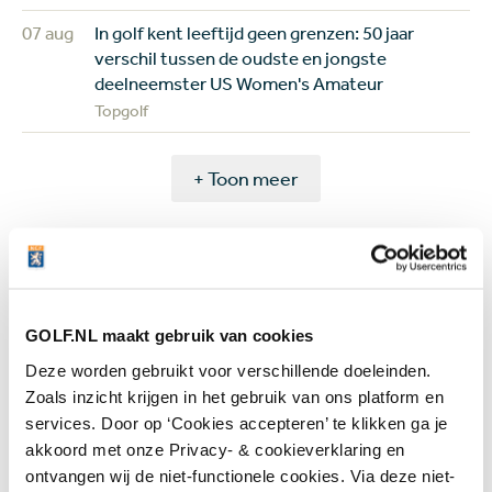
07 aug
In golf kent leeftijd geen grenzen: 50 jaar
verschil tussen de oudste en jongste
deelneemster US Women's Amateur
Topgolf
+ Toon meer
Meest gelezen
GOLF.NL maakt gebruik van cookies
Deze worden gebruikt voor verschillende doeleinden.
Wie speelt waar? Week 32 - Anne
Zoals inzicht krijgen in het gebruik van ons platform en
van Dam op zoek naar eerste
services. Door op ‘Cookies accepteren’ te klikken ga je
topresultaat en drama
gegarandeerd op de PGA Tour
akkoord met onze Privacy- & cookieverklaring en
ontvangen wij de niet-functionele cookies. Via deze niet-
4 augustus 2026
Topgolf