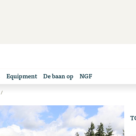
s
Equipment
De baan op
NGF
T