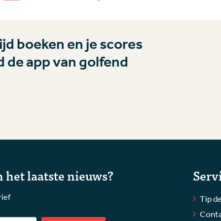
jd boeken en je scores
 de app van golfend
 het laatste nieuws?
Serv
rief
Tip de
Cont