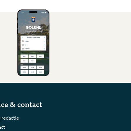
ice & contact
 redactie
act