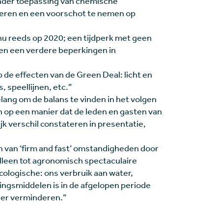
nder toepassing van chemische
 leren en een voorschot te nemen op
nu reeds op 2020; een tijdperk met geen
 en een verdere beperkingen in
p de effecten van de Green Deal: licht en
, speellijnen, etc.”
lang om de balans te vinden in het volgen
h op een manier dat de leden en gasten van
jk verschil constateren in presentatie,
 van ‘firm and fast’ omstandigheden door
alleen tot agronomisch spectaculaire
ologische: ons verbruik aan water,
gsmiddelen is in de afgelopen periode
der verminderen.”