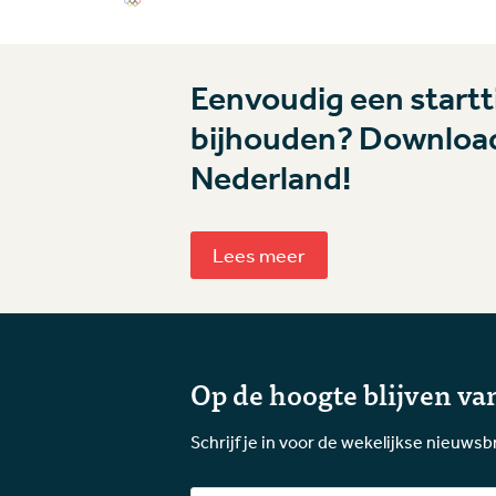
Eenvoudig een startti
bijhouden? Download
Nederland!
Lees meer
Op de hoogte blijven van
Schrijf je in voor de wekelijkse nieuwsb