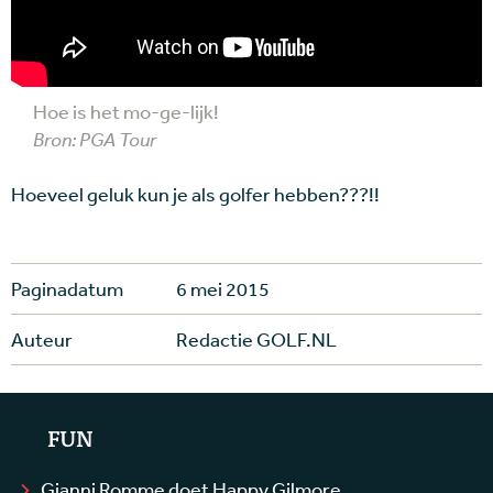
Hoe is het mo-ge-lijk!
Bron: PGA Tour
Hoeveel geluk kun je als golfer hebben???!!
Paginadatum
6 mei 2015
Auteur
Redactie GOLF.NL
FUN
Gianni Romme doet Happy Gilmore