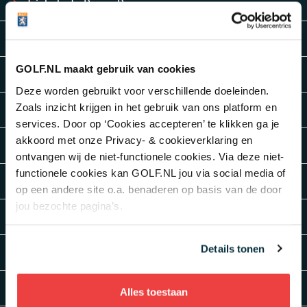
Trickshots Bryan Bros
Golfbaltovenaar Romain Bechu
GOLF.NL maakt gebruik van cookies
Tonnetje buskruit
Deze worden gebruikt voor verschillende doeleinden.
Zoals inzicht krijgen in het gebruik van ons platform en
Raak de gong!
services. Door op ‘Cookies accepteren’ te klikken ga je
akkoord met onze Privacy- & cookieverklaring en
Kleiduiven schieten
ontvangen wij de niet-functionele cookies. Via deze niet-
functionele cookies kan GOLF.NL jou via social media of
Bubbas hoverbuggy
op een andere site o.a. benaderen op basis van de door
jou bezochte pagina’s.
De Mickelson flop shot challenge
Details tonen
Facebreakers bij Jimmy Fallon
Golf Darts met Taylor Made
Alles toestaan