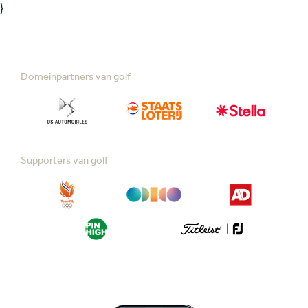
}
Domeinpartners van golf
Supporters van golf