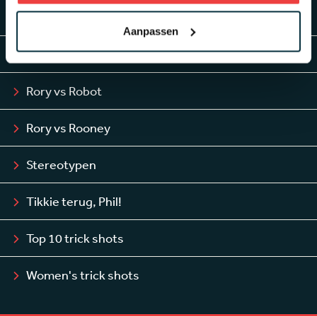
Top-10 Lucky bounces
Aanpassen
PING Golf rap
Rory vs Robot
Rory vs Rooney
Stereotypen
Tikkie terug, Phil!
Top 10 trick shots
Women's trick shots