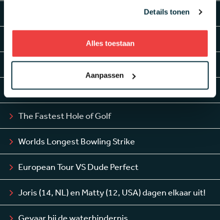
Details tonen
The Beard Challenge
Sergio Harcia versus The Drones
Alles toestaan
Bubba's Jet Pack
Aanpassen
Jordan Spieth in de trailer
The Fastest Hole of Golf
Worlds Longest Bowling Strike
European Tour VS Dude Perfect
Joris (14, NL) en Matty (12, USA) dagen elkaar uit!
Gevaar bij de waterhindernis