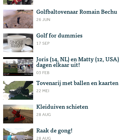
Golfbaltovenaar Romain Bechu
26 JUN
Golf for dummies
17 SEP
Joris (14, NL) en Matty (12, USA)
dagen elkaar uit!
03 FEB
Tovenarij met ballen en kaarten
22 MEI
Kleiduiven schieten
28 AUG
Raak de gong!
28 AUG