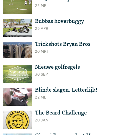
22 MEI
Bubbas hoverbuggy
29 APR
Trickshots Bryan Bros
20 MRT
Nieuwe golfregels
30 SEP
Blinde slagen. Letterlijk!
22 MEI
The Beard Challenge
20 JAN