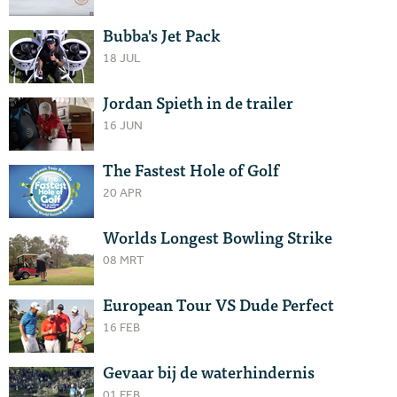
Bubba's Jet Pack
18 JUL
Jordan Spieth in de trailer
16 JUN
The Fastest Hole of Golf
20 APR
Worlds Longest Bowling Strike
08 MRT
European Tour VS Dude Perfect
16 FEB
Gevaar bij de waterhindernis
01 FEB