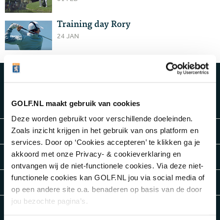
Training day Rory
24 JAN
FUN
GOLF.NL maakt gebruik van cookies
Gianni Romme doet Happy Gilmore
Deze worden gebruikt voor verschillende doeleinden.
Alligator op golfbaan vangt vis
Zoals inzicht krijgen in het gebruik van ons platform en
services. Door op ‘Cookies accepteren’ te klikken ga je
akkoord met onze Privacy- & cookieverklaring en
The Golf Boys Band
ontvangen wij de niet-functionele cookies. Via deze niet-
functionele cookies kan GOLF.NL jou via social media of
Paige Spiranac aan de bal
op een andere site o.a. benaderen op basis van de door
jou bezochte pagina’s.
The Longest Golf Putt