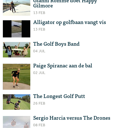
Gianni Romme doet Happy
Gilmore
13 FEB
Alligator op golfbaan vangt vis
13 FEB
The Golf Boys Band
04 JUL
Paige Spiranac aan de bal
02 JUL
The Longest Golf Putt
26 FEB
Sergio Harcia versus The Drones
08 FEB