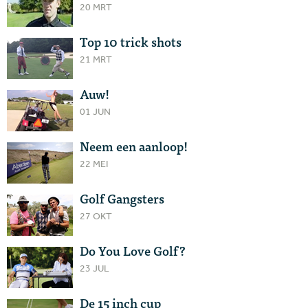
20 MRT
Top 10 trick shots
21 MRT
Auw!
01 JUN
Neem een aanloop!
22 MEI
Golf Gangsters
27 OKT
Do You Love Golf?
23 JUL
De 15 inch cup