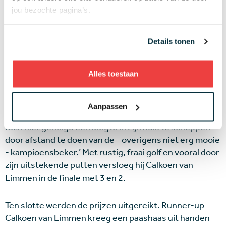
mate.’(5)
jou bezochte pagina’s.
Paashaas
Details tonen
De volgende representant van De Dommel, Scholten,
had als eerste het nakijken tegen titelverdediger
Alles toestaan
August ‘Bob’ Kerkhoven, die in de volgende ronde ook
Albert Swane, de latere schoonzoon van Gerry Del
Court van Krimpen, het toernooi uit sloeg. Kerkhoven
Aanpassen
speelde ‘minder overtuigend’ dan normaal, maar ‘bleek
toch niet geneigd een leegte in zijn huis te scheppen
door afstand te doen van de - overigens niet erg mooie
- kampioensbeker.’ Met rustig, fraai golf en vooral door
zijn uitstekende putten versloeg hij Calkoen van
Limmen in de finale met 3 en 2.
Ten slotte werden de prijzen uitgereikt. Runner-up
Calkoen van Limmen kreeg een paashaas uit handen