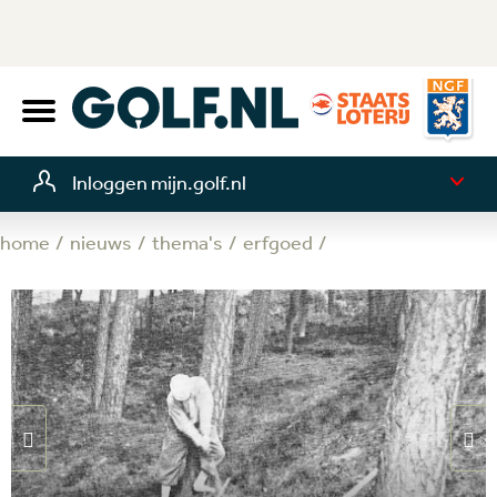
Inloggen mijn.golf.nl
home
nieuws
thema's
erfgoed