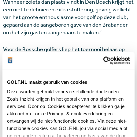
Wanneer zoiets dan plaats vindt in Den Bosch krijgt het
een niet te definiëren extra stoffering, gevolg wellicht
van het groote enthousiasme voor golf op deze club,
gepaard aan de aangeboren gave van den Brabander
om het zijn gasten aangenaam te maken.’
Voor de Bossche golfers liep het toernooi helaas op
een sof uit. Het grote talent Bib van Lanschot werd al
in de eerste ronde door zijn neef Jan uitgeschakeld.
Paul Tilman, de man die zich in het golfcomité hard had
gemaakt voor het Bossche voorstel, moest zijn
GOLF.NL maakt gebruik van cookies
meerdere erkennen in Tonny Groskamp uit Den Haag.
Deze worden gebruikt voor verschillende doeleinden.
Olivier van Zinnicq Bergmann ondervond ‘golftragiek’
Zoals inzicht krijgen in het gebruik van ons platform en
in zijn partij tegen Henny Jordaan van de Twentsche.
services. Door op ‘Cookies accepteren’ te klikken ga je
Jordaan speelde beter dan ooit en hierdoor verloor
akkoord met onze Privacy- & cookieverklaring en
Bergmann de rust in zijn speel, hetgeen een kritische
ontvangen wij de niet-functionele cookies. Via deze niet-
noot aan de commentator ontlokte:
functionele cookies kan GOLF.NL jou via social media of
‘wedstrijdmentaliteit bezit Bergmann in onvoldoende
op een andere site o.a. benaderen op basis van de door