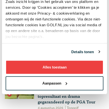
Meest gelezen
Zoals inzicht krijgen in het gebruik van ons platform en
services. Door op ‘Cookies accepteren’ te klikken ga je
akkoord met onze Privacy- & cookieverklaring en
Handen andersom: volgens Joost
ontvangen wij de niet-functionele cookies. Via deze niet-
Luiten echt de makkelijkste
functionele cookies kan GOLF.NL jou via social media of
manier om te chippen
op een andere site o.a. benaderen op basis van de door
jou bezochte pagina’s.
4 augustus 2026
Instructie
Donald Trump claimt twee
Details tonen
clubtitels op eigen baan: 'Ik heb
talent, zij hebben dat niet'
Alles toestaan
4 augustus 2026
Nieuws
Aanpassen
Wie speelt waar? Week 32 - Anne
van Dam op zoek naar eerste
topresultaat en drama
gegarandeerd op de PGA Tour
4 augustus 2026
Topgolf