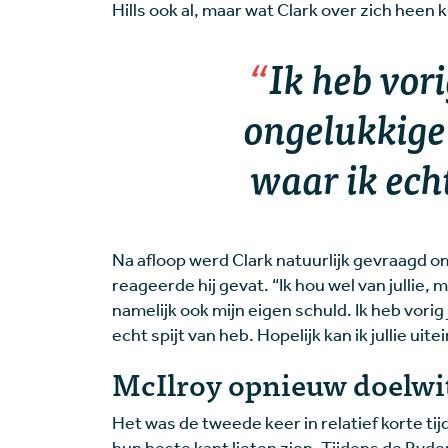
Hills ook al, maar wat Clark over zich heen 
Ik heb vor
ongelukkige
waar ik echt
Na afloop werd Clark natuurlijk gevraagd om
reageerde hij gevat. “Ik hou wel van jullie, 
namelijk ook mijn eigen schuld. Ik heb vori
echt spijt van heb. Hopelijk kan ik jullie ui
McIlroy opnieuw doelwit
Het was de tweede keer in relatief korte tij
hun beste kant lieten zien. Tijdens de Ryde