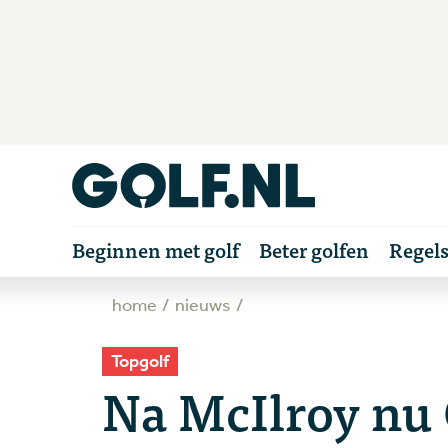
Beginnen met golf
Beter golfen
Regel
home
nieuws
Topgolf
Na McIlroy nu C