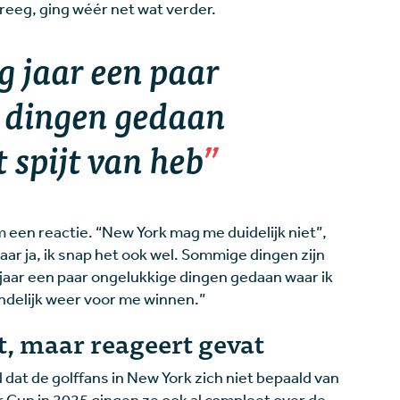
kreeg, ging wéér net wat verder.
ig jaar een paar
 dingen gedaan
 spijt van heb
 een reactie. “New York mag me duidelijk niet”,
maar ja, ik snap het ook wel. Sommige dingen zijn
g jaar een paar ongelukkige dingen gedaan waar ik
teindelijk weer voor me winnen.”
, maar reageert gevat
d dat de golffans in New York zich niet bepaald van
r Cup in 2025 gingen ze ook al compleet over de