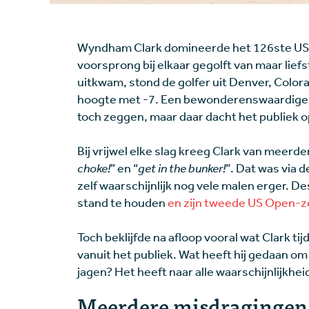
Wyndham Clark domineerde het 126ste US O
voorsprong bij elkaar gegolft van maar lie
uitkwam, stond de golfer uit Denver, Colo
hoogte met -7. Een bewonderenswaardige pr
toch zeggen, maar daar dacht het publiek o
Bij vrijwel elke slag kreeg Clark van meerde
choke!
” en “
get in the bunker!
”. Dat was via d
zelf waarschijnlijk nog vele malen erger. 
stand te houden
en zijn tweede US Open-z
Toch beklijfde na afloop vooral wat Clark t
vanuit het publiek. Wat heeft hij gedaan om 
jagen? Het heeft naar alle waarschijnlijkhe
Meerdere misdragingen 