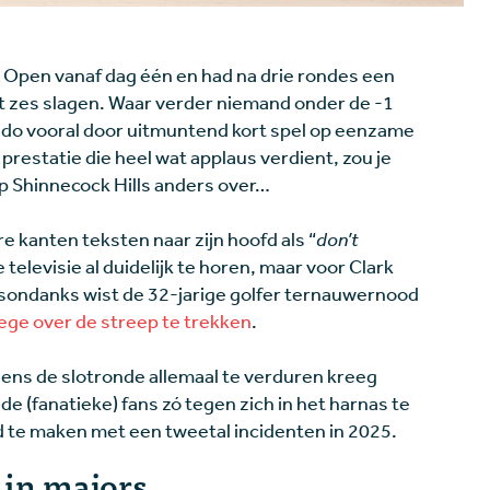
pen vanaf dag één en had na drie rondes een
fst zes slagen. Waar verder niemand onder de -1
rado vooral door uitmuntend kort spel op eenzame
estatie die heel wat applaus verdient, zou je
p Shinnecock Hills anders over…
re kanten teksten naar zijn hoofd als “
don’t
e televisie al duidelijk te horen, maar voor Clark
Desondanks wist de 32-jarige golfer ternauwernood
ege over de streep te trekken
.
ijdens de slotronde allemaal te verduren kreeg
de (fanatieke) fans zó tegen zich in het harnas te
id te maken met een tweetal incidenten in 2025.
in majors