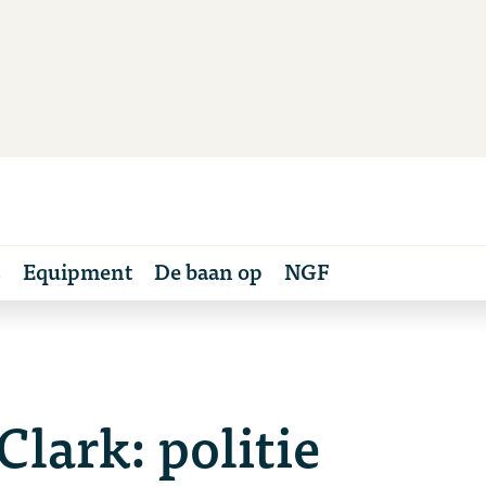
s
Equipment
De baan op
NGF
lark: politie