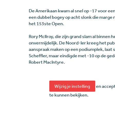
De Amerikaan kwam al snel op -17 voor ee
een dubbel bogey op acht slonk die marge n
het 153ste Open.
Rory McIlroy, die zijn grand slam al binnen
onvermijdelijk. De Noord-Ier kreeg het pub
aanspraak maken op een podiumplek, laat st
Scheffler, maar eindigde met -10 op de ge
Robert MacIntyre.
Wijzig je instelling
en accept
te kunnen bekijken.