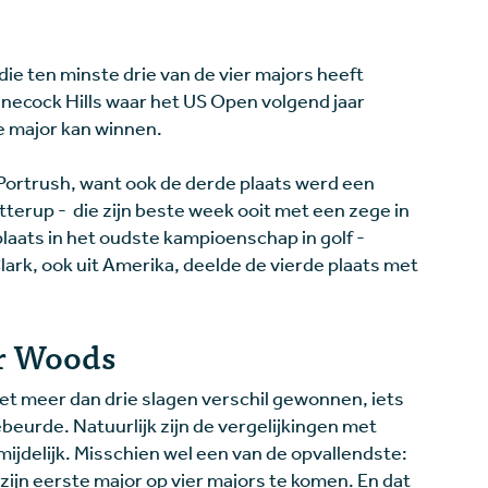
die ten minste drie van de vier majors heeft
nnecock Hills waar het US Open volgend jaar
e major kan winnen.
Portrush, want ook de derde plaats werd een
terup - die zijn beste week ooit met een zege in
aats in het oudste kampioenschap in golf -
rk, ook uit Amerika, deelde de vierde plaats met
er Woods
met meer dan drie slagen verschil gewonnen, iets
beurde. Natuurlijk zijn de vergelijkingen met
mijdelijk. Misschien wel een van de opvallendste:
ijn eerste major op vier majors te komen. En dat