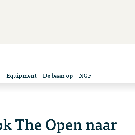
s
Equipment
De baan op
NGF
ook The Open naar