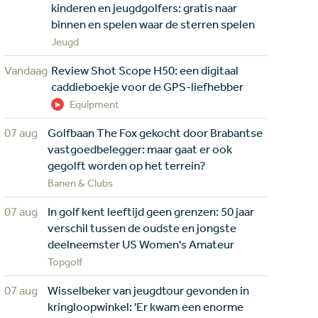
kinderen en jeugdgolfers: gratis naar
binnen en spelen waar de sterren spelen
Jeugd
Vandaag
Review Shot Scope H50: een digitaal
caddieboekje voor de GPS-liefhebber
Equipment
07 aug
Golfbaan The Fox gekocht door Brabantse
vastgoedbelegger: maar gaat er ook
gegolft worden op het terrein?
Banen & Clubs
07 aug
In golf kent leeftijd geen grenzen: 50 jaar
verschil tussen de oudste en jongste
deelneemster US Women's Amateur
Topgolf
07 aug
Wisselbeker van jeugdtour gevonden in
kringloopwinkel: 'Er kwam een enorme