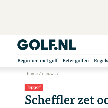
Beginnen met golf
Beter golfen
Regel
home
nieuws
Topgolf
Scheffler zet 