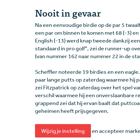
Nooit in gevaar
Na een eenvoudige birdie op de par 5 twaal
een par om binnen te komen met 68 (-3) en e
English (-13) werd knap tweede dankzij een 
standaard in pro golf", zei de runner-up ove
(van nummer 162 naar nummer 22 in de stati
Scheffler noteerde 19 birdies en een eagle
paar lange putts op zaterdag waarmee hij pa
zei Fitzpatrick op zaterdag over het spel van
verschil waarmee hij een onverslaanbare re
grappend zei dat hij ervan baalt dat puttcoa
geheimen heeft prijsgegeven.
Wijzig je instelling
en accepteer market