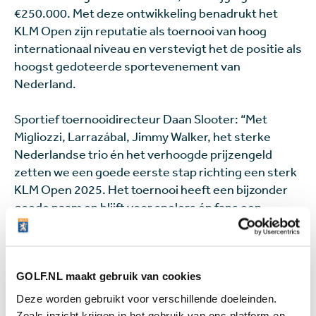
€250.000. Met deze ontwikkeling benadrukt het
KLM Open zijn reputatie als toernooi van hoog
internationaal niveau en verstevigt het de positie als
hoogst gedoteerde sportevenement van
Nederland.
Sportief toernooidirecteur Daan Slooter: “Met
Migliozzi, Larrazábal, Jimmy Walker, het sterke
Nederlandse trio én het verhoogde prijzengeld
zetten we een goede eerste stap richting een sterk
KLM Open 2025. Het toernooi heeft een bijzonder
goede naam en blijft voor spelers én fans een
toonaangevend evenement op de internationale
kalender van de DP World Tour.”
Lees meer over
GOLF.NL maakt gebruik van cookies
Deze worden gebruikt voor verschillende doeleinden.
Joost Luiten
KLM Open
Zoals inzicht krijgen in het gebruik van ons platform en