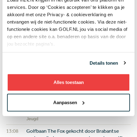
services. Door op ‘Cookies accepteren’ te klikken ga je
Wil Besseling
Darius van Driel
akkoord met onze Privacy- & cookieverklaring en
ontvangen wij de niet-functionele cookies. Via deze niet-
functionele cookies kan GOLF.NL jou via social media of
op een andere site o.a. benaderen op basis van de door
jou bezochte pagina’s.
Net binnen
Details tonen
Vandaag
Review Shot Scope H50: een digitaal
caddieboekje voor de GPS-liefhebber
Alles toestaan
Equipment
Vandaag
Solheim Cup feestje voor (kleine) kinderen en
Aanpassen
jeugdgolfers: gratis naar binnen en spelen waar
de sterren spelen
Jeugd
13:08
Golfbaan The Fox gekocht door Brabantse