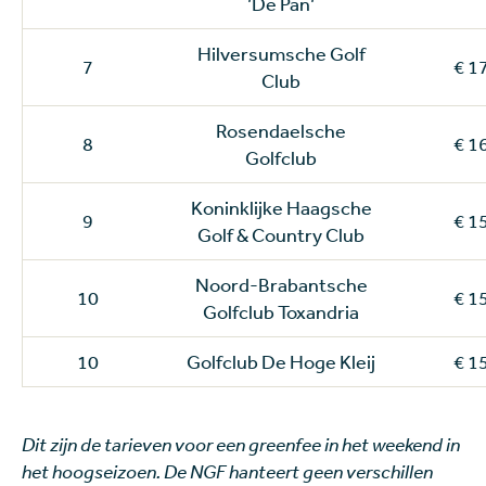
’De Pan’
Hilversumsche Golf
7
€ 1
Club
Rosendaelsche
8
€ 1
Golfclub
Koninklijke Haagsche
9
€ 1
Golf & Country Club
Noord-Brabantsche
10
€ 1
Golfclub Toxandria
10
Golfclub De Hoge Kleij
€ 1
Dit zijn de tarieven voor een greenfee in het weekend in
het hoogseizoen. De NGF hanteert geen verschillen