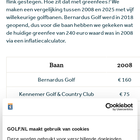
flink gestegen. Hoe zit dat met greenfees? We
maken een vergelijking tussen 2008 en 2025 met vijf
willekeurige golfbanen. Bernardus Golf werd in 2018
geopend, dus voor die baan hebben we gekeken wat
de huidige greenfee van 240 euro waard was in 2008
via een inflatiecalculator.
Baan
2008
Bernardus Golf
€ 160
Kennemer Golf & Country Club
€ 75
Golfclub Almeerderhout
€ 60
Golfbaan De Texelse
€ 47
GOLF.NL maakt gebruik van cookies
Golfbaan Sloten
€ 18
Deze worden gebruikt voor verschillende doeleinden.