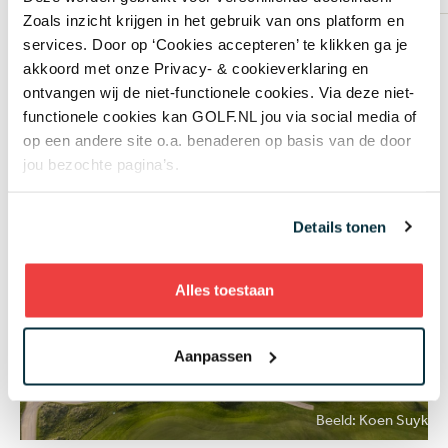
Zoals inzicht krijgen in het gebruik van ons platform en
services. Door op ‘Cookies accepteren’ te klikken ga je
(Lees je dit op je mobiele telefoon? Kantel dan je
akkoord met onze Privacy- & cookieverklaring en
scherm voor een volledig overzicht)
ontvangen wij de niet-functionele cookies. Via deze niet-
functionele cookies kan GOLF.NL jou via social media of
op een andere site o.a. benaderen op basis van de door
jou bezochte pagina’s.
Details tonen
Alles toestaan
Aanpassen
Beeld: Koen Suyk