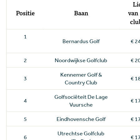
Li
Positie
Baan
van
clu
1
Bernardus Golf
€ 2
2
Noordwijkse Golfclub
€ 2
Kennemer Golf &
3
€ 1
Country Club
Golfsociëteit De Lage
4
€ 1
Vuursche
5
Eindhovensche Golf
€ 1
Utrechtse Golfclub
6
€ 1