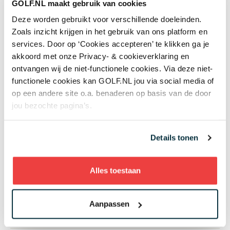
GOLF.NL maakt gebruik van cookies
Deze worden gebruikt voor verschillende doeleinden.
Zoals inzicht krijgen in het gebruik van ons platform en
services. Door op ‘Cookies accepteren’ te klikken ga je
akkoord met onze Privacy- & cookieverklaring en
Lees meer over
ontvangen wij de niet-functionele cookies. Via deze niet-
functionele cookies kan GOLF.NL jou via social media of
Golfregels
op een andere site o.a. benaderen op basis van de door
jou bezochte pagina’s.
Details tonen
Net binnen
Alles toestaan
02:00
Hoofd greenkeeper Gijs van Berkel van
Princenbosch: 'Het verhaal van groen naar geel
Aanpassen
moeten we beter vertellen'
De baan op