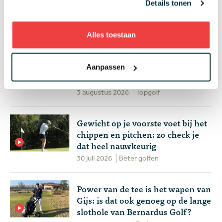
topresultaat en drama
Details tonen
gegarandeerd op de PGA Tour
4 augustus 2026
Topgolf
Alles toestaan
Met deze twaalf speelsters gaat
Team Europa de strijd aan in de
Aanpassen
Solheim Cup op Bernardus
3 augustus 2026
Topgolf
Gewicht op je voorste voet bij het
chippen en pitchen: zo check je
dat heel nauwkeurig
30 juli 2026
Beter golfen
Power van de tee is het wapen van
Gijs: is dat ook genoeg op de lange
slothole van Bernardus Golf?