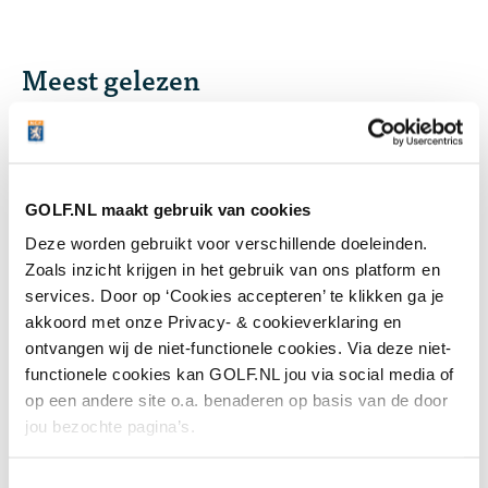
Meest gelezen
Handen andersom: volgens Joost
Luiten echt de makkelijkste
manier om te chippen
GOLF.NL maakt gebruik van cookies
4 augustus 2026
Instructie
Deze worden gebruikt voor verschillende doeleinden.
Zoals inzicht krijgen in het gebruik van ons platform en
Donald Trump claimt twee
services. Door op ‘Cookies accepteren’ te klikken ga je
clubtitels op eigen baan: 'Ik heb
akkoord met onze Privacy- & cookieverklaring en
talent, zij hebben dat niet'
ontvangen wij de niet-functionele cookies. Via deze niet-
functionele cookies kan GOLF.NL jou via social media of
4 augustus 2026
Nieuws
op een andere site o.a. benaderen op basis van de door
jou bezochte pagina’s.
Wie speelt waar? Week 32 - Anne
van Dam op zoek naar eerste