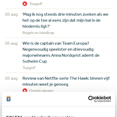
Topgolf
05 aug
'Mag ik nog steeds drie minuten zoeken als we
het op de tee al eens zijn dat mijn bal in de
hindernis ligt?'
Regels en handicap
05 aug
Wie is de captain van Team Europa?
Negenvoudig speelster en drievoudig
majorwinnares Anna Nordqvist ademt de
Solheim Cup
Topgolf
05 aug
Review van Netflix-serie The Hawk: binnen vijf
minuten weet je genoeg
Overig nieuws
04 aug
Donald Trump claimt twee clubtitels op eigen
baan: 'Ik heb talent, zij hebben dat niet'
Overig nieuws