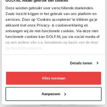
GOLF.NL maakt gebruik van cookies
Deze worden gebruikt voor verschillende doeleinden.
+ Toon meer
Zoals inzicht krijgen in het gebruik van ons platform en
services. Door op ‘Cookies accepteren’ te klikken ga je
akkoord met onze Privacy- & cookieverklaring en
ontvangen wij de niet-functionele cookies. Via deze niet-
Meest gelezen
functionele cookies kan GOLF.NL jou via social media of
op een andere site o.a. benaderen op basis van de door
jou bezochte pagina’s.
Handen andersom: volgens Joost
Luiten echt de makkelijkste
Details tonen
manier om te chippen
4 augustus 2026
Instructie
Alles toestaan
Donald Trump claimt twee
clubtitels op eigen baan: 'Ik heb
Aanpassen
talent, zij hebben dat niet'
4 augustus 2026
Nieuws