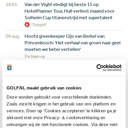
18:01
Van der Vight eindigt bij beste 15 op
HotelPlanner Tour, Hull verliest maand voor
Solheim Cup titanenstrijd met supertalent
Topgolf
09 aug
Hoofd greenkeeper Gijs van Berkel van
Princenbosch: 'Het verhaal van groen naar geel
moeten we beter vertellen'
De baan op
08 aug
Solheim Cup feestje voor (kleine) kinderen en
jeugdgolfers: gratis naar binnen en spelen waar
de sterren spelen
Jeugd
GOLF.NL maakt gebruik van cookies
Deze worden gebruikt voor verschillende doeleinden.
08 aug
Review Shot Scope H50: een digitaal
Zoals inzicht krijgen in het gebruik van ons platform en
caddieboekje voor de GPS-liefhebber
services. Door op ‘Cookies accepteren’ te klikken ga je
Equipment
akkoord met onze Privacy- & cookieverklaring en
07 aug
Golfbaan The Fox gekocht door Brabantse
ontvangen wij de niet-functionele cookies. Via deze niet-