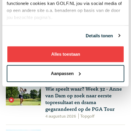
vastgoedbelegger: maar gaat er ook gegolft
functionele cookies kan GOLF.NL jou via social media of
worden op het terrein?
op een andere site o.a. benaderen op basis van de door
Banen & Clubs
jou bezochte pagina’s.
+ Toon meer
Details tonen
Alles toestaan
Meest gelezen
Aanpassen
Wie speelt waar? Week 32 - Anne
van Dam op zoek naar eerste
topresultaat en drama
gegarandeerd op de PGA Tour
4 augustus 2026
Topgolf