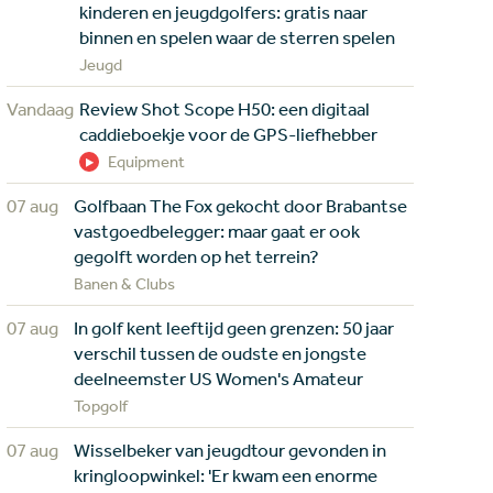
kinderen en jeugdgolfers: gratis naar
binnen en spelen waar de sterren spelen
Jeugd
Vandaag
Review Shot Scope H50: een digitaal
caddieboekje voor de GPS-liefhebber
Equipment
07 aug
Golfbaan The Fox gekocht door Brabantse
vastgoedbelegger: maar gaat er ook
gegolft worden op het terrein?
Banen & Clubs
07 aug
In golf kent leeftijd geen grenzen: 50 jaar
verschil tussen de oudste en jongste
deelneemster US Women's Amateur
Topgolf
07 aug
Wisselbeker van jeugdtour gevonden in
kringloopwinkel: 'Er kwam een enorme