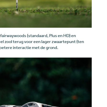
 fairwaywoods (standaard, Plus en HD) en
eel zool terug voor een lager zwaartepunt (ten
betere interactie met de grond.