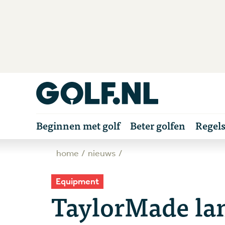
Beginnen met golf
Beter golfen
Regel
home
nieuws
Equipment
TaylorMade lan