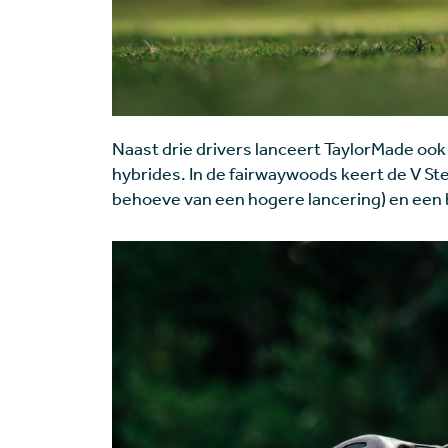
Naast drie drivers lanceert TaylorMade ook
hybrides. In de fairwaywoods keert de V St
behoeve van een hogere lancering) en een 