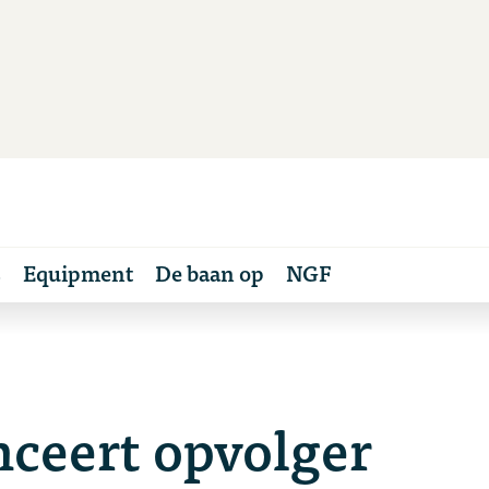
s
Equipment
De baan op
NGF
ceert opvolger