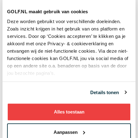
de sterren spelen
GOLF.NL maakt gebruik van cookies
Jeugd
Deze worden gebruikt voor verschillende doeleinden.
Vandaag
Review Shot Scope H50: een digitaal
Zoals inzicht krijgen in het gebruik van ons platform en
caddieboekje voor de GPS-liefhebber
services. Door op ‘Cookies accepteren’ te klikken ga je
Equipment
akkoord met onze Privacy- & cookieverklaring en
ontvangen wij de niet-functionele cookies. Via deze niet-
07 aug
Golfbaan The Fox gekocht door Brabantse
vastgoedbelegger: maar gaat er ook gegolft
functionele cookies kan GOLF.NL jou via social media of
worden op het terrein?
op een andere site o.a. benaderen op basis van de door
jou bezochte pagina’s.
Banen & Clubs
07 aug
In golf kent leeftijd geen grenzen: 50 jaar
verschil tussen de oudste en jongste
Details tonen
deelneemster US Women's Amateur
Topgolf
Alles toestaan
07 aug
Wisselbeker van jeugdtour gevonden in
kringloopwinkel: 'Er kwam een enorme
Aanpassen
verrassing tevoorschijn'