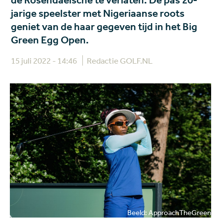
de Rosendaelsche te verlaten. De pas 20-
jarige speelster met Nigeriaanse roots
geniet van de haar gegeven tijd in het Big
Green Egg Open.
15 juli 2022 - 14:46
Redactie GOLF.NL
Beeld: ApproachTheGreen