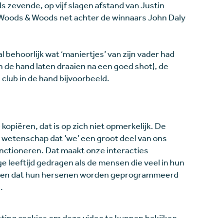
s zevende, op vijf slagen afstand van Justin
 Woods & Woods net achter de winnaars John Daly
al behoorlijk wat ‘maniertjes’ van zijn vader had
n de hand laten draaien na een goed shot), de
 club in de hand bijvoorbeeld.
 kopiëren, dat is op zich niet opmerkelijk. De
e wetenschap dat ‘we’ een groot deel van ons
nctioneren. Dat maakt onze interacties
 leeftijd gedragen als de mensen die veel in hun
eggen dat hun hersenen worden geprogrammeerd
.
ing cookies om deze video te kunnen bekijken.