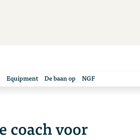
s
Equipment
De baan op
NGF
te coach voor