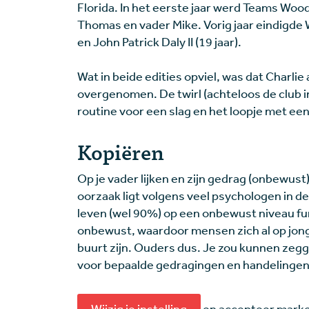
Florida. In het eerste jaar werd Teams Wood
Thomas en vader Mike. Vorig jaar eindigde
en John Patrick Daly II (19 jaar).
Wat in beide edities opviel, was dat Charlie 
overgenomen. De twirl (achteloos de club i
routine voor een slag en het loopje met een
Kopiëren
Op je vader lijken en zijn gedrag (onbewust)
oorzaak ligt volgens veel psychologen in d
leven (wel 90%) op een onbewust niveau fu
onbewust, waardoor mensen zich al op jonge
buurt zijn. Ouders dus. Je zou kunnen z
voor bepaalde gedragingen en handelingen
Wijzig je instelling
en accepteer market