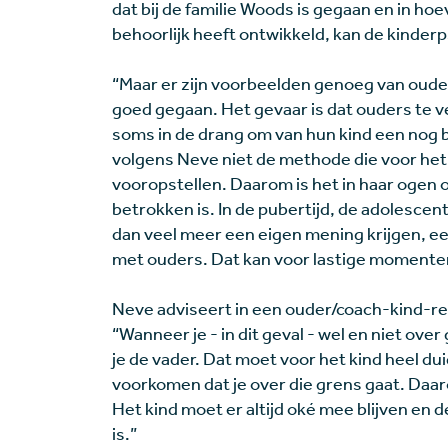
dat bij de familie Woods is gegaan en in hoe
behoorlijk heeft ontwikkeld, kan de kinder
“Maar er zijn voorbeelden genoeg van ouders 
goed gegaan. Het gevaar is dat ouders te ve
soms in de drang om van hun kind een nog b
volgens Neve niet de methode die voor het ki
vooropstellen. Daarom is het in haar ogen 
betrokken is. In de pubertijd, de adolescen
dan veel meer een eigen mening krijgen, e
met ouders. Dat kan voor lastige momenten z
Neve adviseert in een ouder/coach-kind-rel
“Wanneer je - in dit geval - wel en niet ove
je de vader. Dat moet voor het kind heel dui
voorkomen dat je over die grens gaat. Daaro
Het kind moet er altijd oké mee blijven en 
is.”