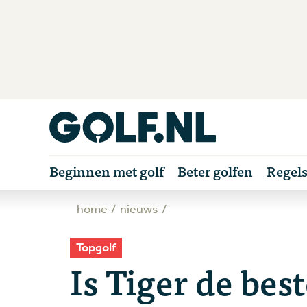
Beginnen met golf
Beter golfen
Regel
home
nieuws
Topgolf
Is Tiger de bes