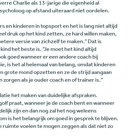
verre Charlie als 13-jarige die eigenheid al
psycholoog op afstand uiteraard niet oordelen.
en kinderen in topsport en het is lang niet altijd
el druk op het kind zetten, ze hard willen maken,
etere versie van zichzelf te maken.” Dat is
nd het beste is. “Je moet het kind altijd
ook goed wanneer er een andere coach bij
tie, is het al helemaal van belang, omdat kinderen
en grote mond opzetten en ze de strijd aangaan
orgen als je ouder coach en of trainer is.”
atie het maken van duidelijke afspraken.
r golf praat, wanneer je de coach bent en wanneer
delijk zijn en dan nog zal het nog weleens
m is het belangrijk om goed in gesprek te blijven.
de ruimte voelen te mogen zeggen als dat niet zo