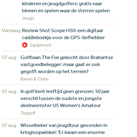
kinderen en jeugdgolfers: gratis naar
binnen en spelen waar de sterren spelen
Jeugd
Vandaag
Review Shot Scope H50: een digitaal
caddieboekje voor de GPS-liefhebber
Equipment
07 aug
Golfbaan The Fox gekocht door Brabantse
vastgoedbelegger: maar gaat er ook
gegolft worden op het terrein?
Banen & Clubs
07 aug
In golf kent leeftijd geen grenzen: 50 jaar
verschil tussen de oudste en jongste
deelneemster US Women's Amateur
Topgolf
07 aug
Wisselbeker van jeugdtour gevonden in
kringloopwinkel: 'Er kwam een enorme