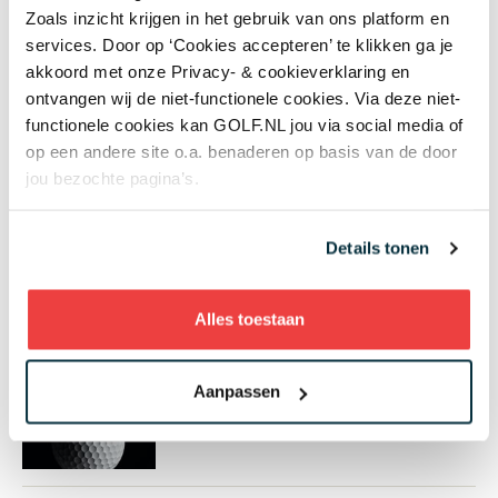
Callaway JAWS High Toe wedges
€ 179
(graphite
€
Zoals inzicht krijgen in het gebruik van ons platform en
189
)
services. Door op ‘Cookies accepteren’ te klikken ga je
akkoord met onze Privacy- & cookieverklaring en
ontvangen wij de niet-functionele cookies. Via deze niet-
Meer weten?
functionele cookies kan GOLF.NL jou via social media of
callawaygolf.com
op een andere site o.a. benaderen op basis van de door
jou bezochte pagina’s.
Gerelateerd
Details tonen
Hoe kies ik de putter die bij mij
past?
Alles toestaan
Aanpassen
Alles over je golfuitrusting