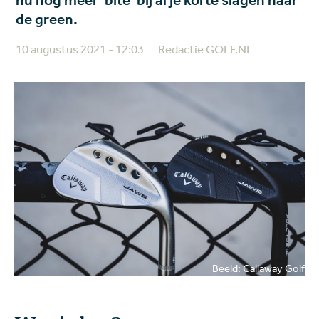
nu nog meer 'bite' bij al je korte slagen naar
de green.
10 augustus 2021 - 12:03
Redactie GOLF.NL
Beeld: Callaway Golf