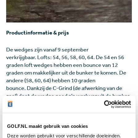
Productinformatie & prijs
De wedges zijn vanaf 9 september
verkrijgbaar. Lofts: 54, 56, 58, 60, 64. De 54 en 56
graden loft wedges hebben een bounce van 12
graden om makkelijker uit de bunker te komen. De
andere (58, 60, 64) hebben 10 graden
bounce. Dankzij de C-Grind (de afwerking van de
zool) doet de wedge goed z’n werk vanuit de bunker.
De standaard stalen shaft is de nieuwe Dynamic
Gold Spinner en in graphite is dat de Project X
Catalyst. De JAWS High Toe wedge is verkrijgbaar in
twee finishes: Chrome en Black.
GOLF.NL maakt gebruik van cookies
Deze worden gebruikt voor verschillende doeleinden.