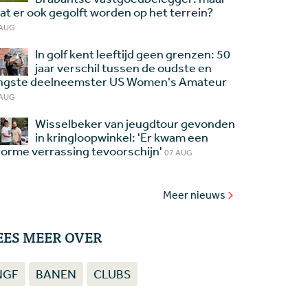
at er ook gegolft worden op het terrein?
 AUG
In golf kent leeftijd geen grenzen: 50
jaar verschil tussen de oudste en
ngste deelneemster US Women's Amateur
 AUG
Wisselbeker van jeugdtour gevonden
in kringloopwinkel: 'Er kwam een
orme verrassing tevoorschijn'
07 AUG
Meer nieuws
EES MEER OVER
NGF
BANEN
CLUBS