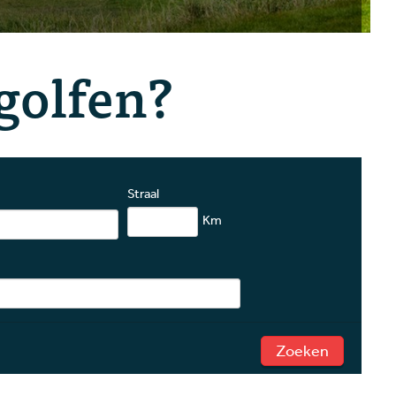
golfen?
Straal
Km
Zoeken