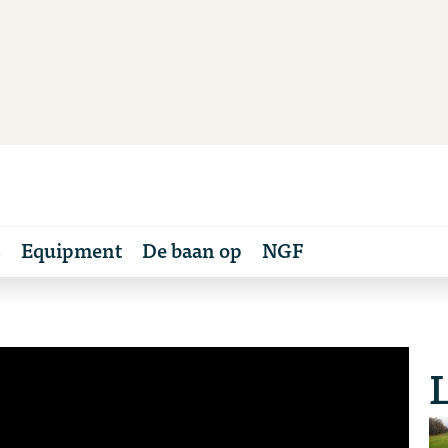
s
Equipment
De baan op
NGF