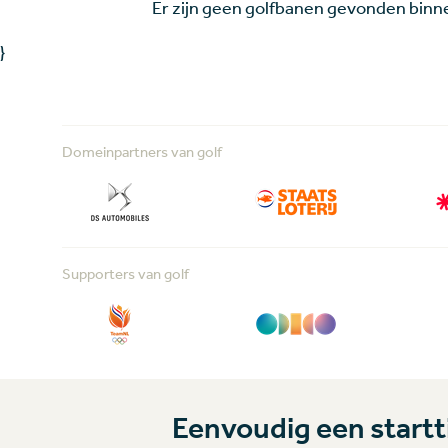
Er zijn geen golfbanen gevonden binne
Handicap of golfbaan permissie
}
Tees:
Domeinpartners van golf
wit
geel
Supporters van golf
blauw
rood
Eenvoudig een startti