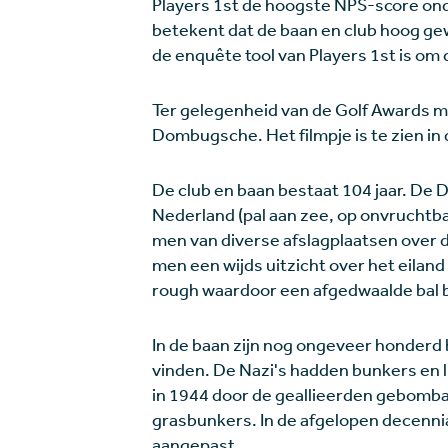
Players 1st de hoogste NPS-score ond
betekent dat de baan en club hoog ge
de enquête tool van Players 1st is om 
Ter gelegenheid van de Golf Awards m
Dombugsche. Het filmpje is te zien in 
De club en baan bestaat 104 jaar. De 
Nederland (pal aan zee, op onvruchtba
men van diverse afslagplaatsen over d
men een wijds uitzicht over het eilan
rough waardoor een afgedwaalde bal b
In de baan zijn nog ongeveer honderd
vinden. De Nazi's hadden bunkers en
in 1944 door de geallieerden gebomba
grasbunkers. In de afgelopen decennia
aangepast.