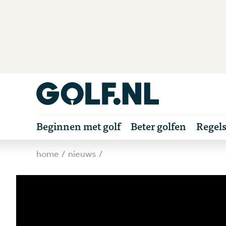
Beginnen met golf
Beter golfen
Regel
home
nieuws