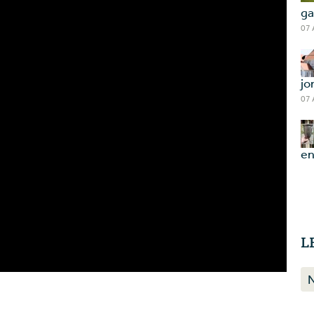
ga
07
jo
07
en
L