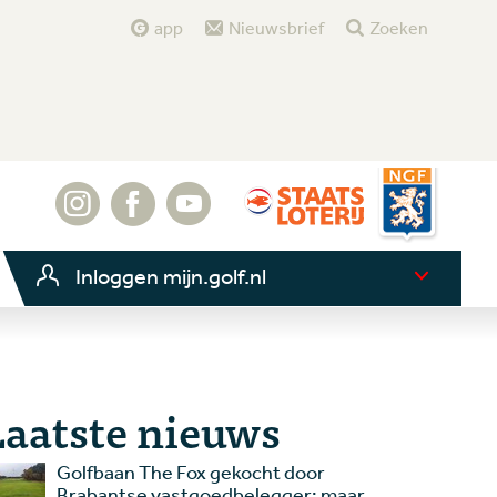
app
Nieuwsbrief
Zoeken
Inloggen mijn.golf.nl
Laatste nieuws
Golfbaan The Fox gekocht door
Brabantse vastgoedbelegger: maar