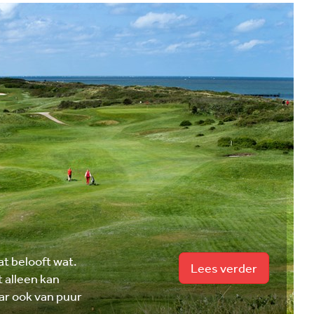
at belooft wat.
Lees verder
 alleen kan
ar ook van puur