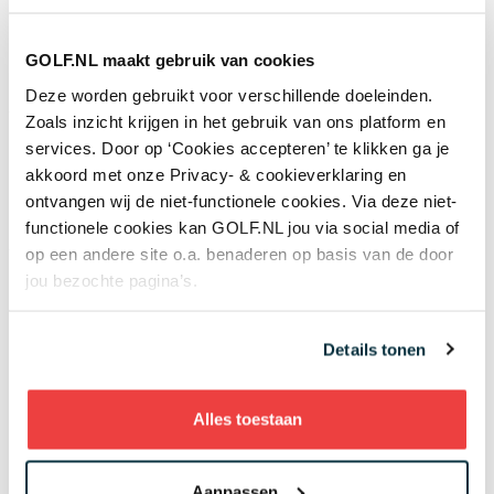
Daarnaast zijn er verschillende outsiders te
benoemen, als je ze zo al mag noemen. Wat kan Justin
GOLF.NL maakt gebruik van cookies
Rose een jaar na zijn tweede plek? De voorbije drie
Deze worden gebruikt voor verschillende doeleinden.
jaren eindigde hij telkens in de top-10. Waarom zou hij
Zoals inzicht krijgen in het gebruik van ons platform en
dit jaar niet de laatste stap zetten? Of gaat Bubba
services. Door op ‘Cookies accepteren’ te klikken ga je
Watson ervandoor met zijn derde groene jasje? Een
akkoord met onze Privacy- & cookieverklaring en
paar weken geleden won hij nog het WGC Match Play.
ontvangen wij de niet-functionele cookies. Via deze niet-
Ook Jason Day heeft al een overwinning in de tas dit
functionele cookies kan GOLF.NL jou via social media of
jaar. De voorbije maand hebben we op sportief gebied
op een andere site o.a. benaderen op basis van de door
echter weinig van hem vernomen. Phil Mickelson
jou bezochte pagina’s.
boekte in Mexico zijn eerste zege sinds het Britse
Open van 2013. Drie keer eerder was
Lefty
de sterkste
op Augusta. Zit er nog een vierde in?
Details tonen
Leaderboard
.
Alles toestaan
De magische baan van Augusta National
.
Aanpassen