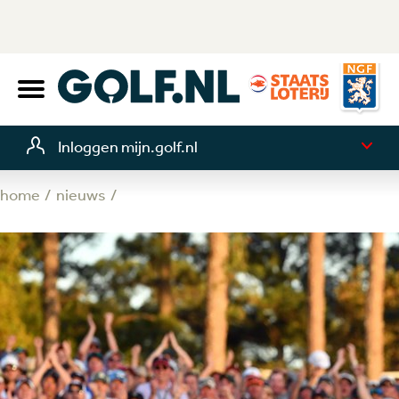
Inloggen mijn.golf.nl
home
nieuws