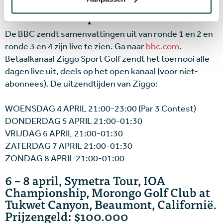
Masters 2018 op televisie
De BBC zendt samenvattingen uit van ronde 1 en 2 en
ronde 3 en 4 zijn live te zien. Ga naar
bbc.com
.
Betaalkanaal Ziggo Sport Golf zendt het toernooi alle
dagen live uit, deels op het open kanaal (voor niet-
abonnees). De uitzendtijden van Ziggo:
WOENSDAG 4 APRIL 21:00-23:00 (Par 3 Contest)
DONDERDAG 5 APRIL 21:00-01:30
VRIJDAG 6 APRIL 21:00-01:30
ZATERDAG 7 APRIL 21:00-01:30
ZONDAG 8 APRIL 21:00-01:00
6 – 8 april, Symetra Tour, IOA
Championship, Morongo Golf Club at
Tukwet Canyon, Beaumont, Californië.
Prijzengeld: $100.000