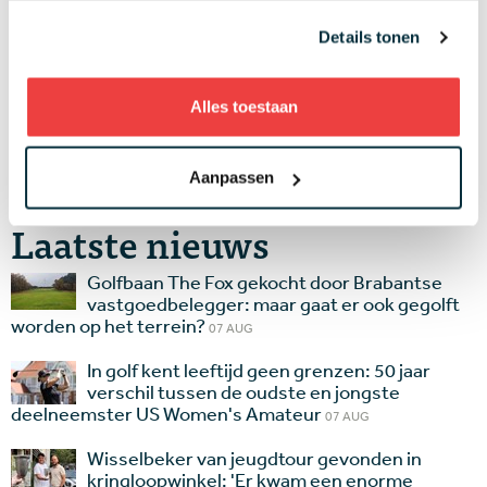
Wijzig je instelling
en accepteer marketing
Details tonen
cookies om deze inhoud te kunnen bekijken.
Alles toestaan
Wijzig je instelling
en accepteer marketing
cookies om deze inhoud te kunnen bekijken.
Aanpassen
Laatste nieuws
Golfbaan The Fox gekocht door Brabantse
vastgoedbelegger: maar gaat er ook gegolft
worden op het terrein?
07 AUG
In golf kent leeftijd geen grenzen: 50 jaar
verschil tussen de oudste en jongste
deelneemster US Women's Amateur
07 AUG
Wisselbeker van jeugdtour gevonden in
kringloopwinkel: 'Er kwam een enorme