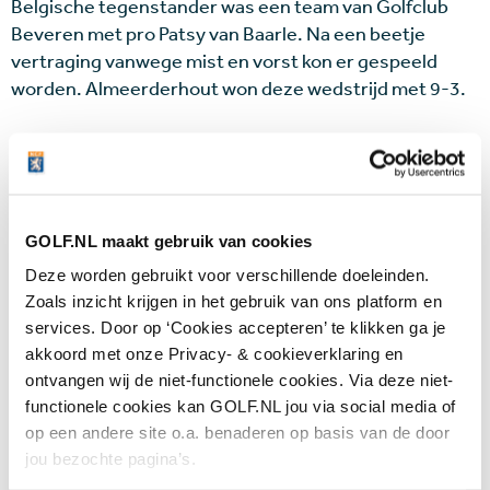
Belgische tegenstander was een team van Golfclub
Beveren met pro Patsy van Baarle. Na een beetje
vertraging vanwege mist en vorst kon er gespeeld
worden. Almeerderhout won deze wedstrijd met 9-3.
De prijzen werden uitgereikt door de directeuren van
de Nederlandse en Belgische PGA’s, Frank Kirsten en
Bernard de Bruyckere. Alle kinderen kregen als
beloning een kaartje voor De Efteling.
GOLF.NL maakt gebruik van cookies
Deze worden gebruikt voor verschillende doeleinden.
De NGF en PGA Holland willen de PGA Junior League in
Zoals inzicht krijgen in het gebruik van ons platform en
2017 opnieuw regionaal opzetten en opnieuw een
services. Door op ‘Cookies accepteren’ te klikken ga je
nationale finale houden. Lees
hier
meer over de PGA
akkoord met onze Privacy- & cookieverklaring en
Junior League.
ontvangen wij de niet-functionele cookies. Via deze niet-
functionele cookies kan GOLF.NL jou via social media of
op een andere site o.a. benaderen op basis van de door
jou bezochte pagina’s.