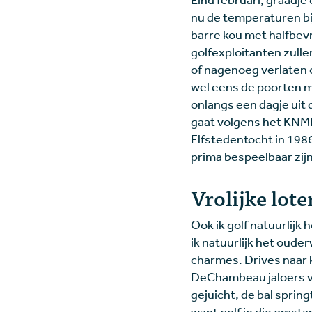
nu de temperaturen bij
barre kou met halfbev
golfexploitanten zulle
of nagenoeg verlaten o
wel eens de poorten m
onlangs een dagje uit
gaat volgens het KNMI
Elfstedentocht in 198
prima bespeelbaar zijn. 
Vrolijke loter
Ook ik golf natuurlijk 
ik natuurlijk het ouder
charmes. Drives naar k
DeChambeau jaloers van
gejuicht, de bal sprin
want golf in die omsta