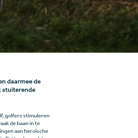
, en daarmee de
t stuiterende
f, golfers stimuleren
vaak de baan in te
ringen aan heroïsche