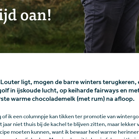
ijd oan!
 Louter ligt, mogen de barre winters terugkeren
olf in ijskoude lucht, op keiharde fairways en me
erste warme chocolademelk (met rum) na afloop.
f ik een columnpje kan tikken ter promotie van wintergol
 jaar niet thuis bij de kachel te blijven zitten, maar lekker 
rincipe moeten kunnen, want ik bewaar heel warme herinne