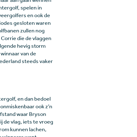
ntergolf, spelen in
weergolfers en ook de
eriodes gesloten waren
Golfbanen zullen nog
 Corrie die de vlaggen
olgende hevig storm
 winnaar van de
Nederland steeds vaker
ntergolf, en dan bedoel
ft onmiskenbaar ook z’n
 afstand waar Bryson
 de vlag, iets te vroeg
 Erom kunnen lachen,
ar winnaars want