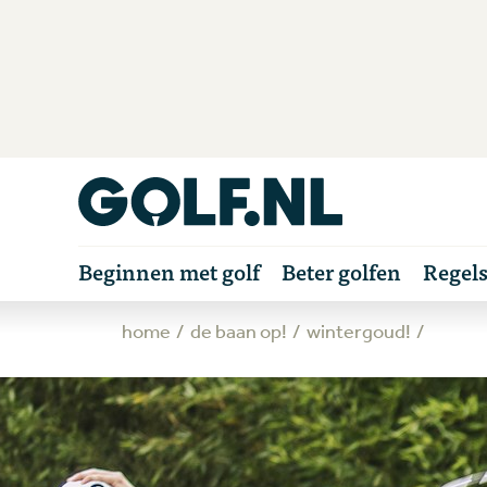
Beginnen met golf
Beter golfen
Regel
home
de baan op!
wintergoud!