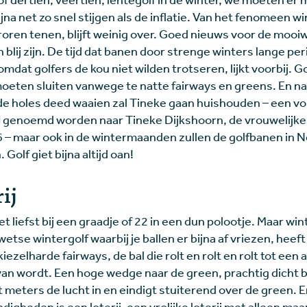
na net zo snel stijgen als de inflatie. Van het fenomeen wi
roren tenen, blijft weinig over. Goed nieuws voor de mooi
n blij zijn. De tijd dat banen door strenge winters lange p
mdat golfers de kou niet wilden trotseren, lijkt voorbij. 
oeten sluiten vanwege te natte fairways en greens. En na
 de holes deed waaien zal Tineke gaan huishouden – een v
 genoemd worden naar Tineke Dijkshoorn, de vrouwelijke
6 – maar ook in de wintermaanden zullen de golfbanen in 
Golf giet bijna altijd oan!
ij
het liefst bij een graadje of 22 in een dun polootje. Maar wi
wetse wintergolf waarbij je ballen er bijna af vriezen, hee
iezelharde fairways, de bal die rolt en rolt en rolt tot een
 wordt. Een hoge wedge naar de green, prachtig dicht bij
gt meters de lucht in en eindigt stuiterend over de green.
ndigheden is een loterij, een vrolijke loterij met alleen ma