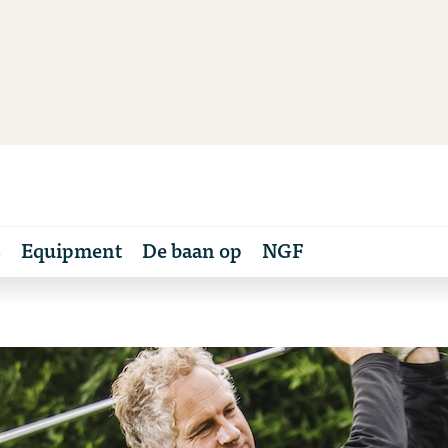
s
Equipment
De baan op
NGF