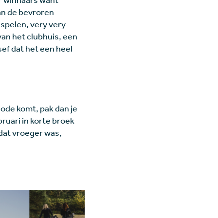
van de bevroren
l spelen, very very
van het clubhuis, een
ef dat het een heel
iode komt, pak dan je
bruari in korte broek
 dat vroeger was,