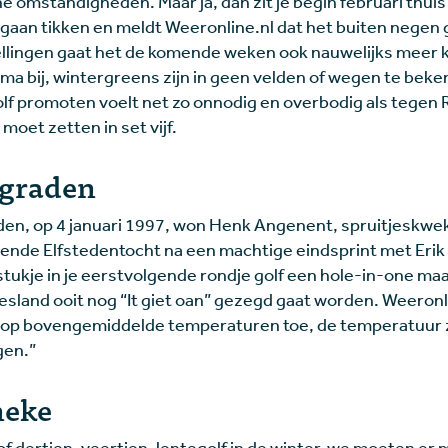
che omstandigheden. Maar ja, dan zit je begin februari thui
 gaan tikken en meldt Weeronline.nl dat het buiten negen 
ellingen gaat het de komende weken ook nauwelijks meer
ima bij, wintergreens zijn in geen velden of wegen te bek
lf promoten voelt net zo onnodig en overbodig als tegen 
j moet zetten in set vijf.
 graden
leden, op 4 januari 1997, won Henk Angenent, spruitjeskw
tiende Elfstedentocht na een machtige eindsprint met Eri
t stukje in je eerstvolgende rondje golf een hole-in-one maak
riesland ooit nog “It giet oan” gezegd gaat worden. Weeronl
op bovengemiddelde temperaturen toe, de temperatuur z
gen.”
neke
 of dertien, veertien, lentegolf in de winter, we moeten e