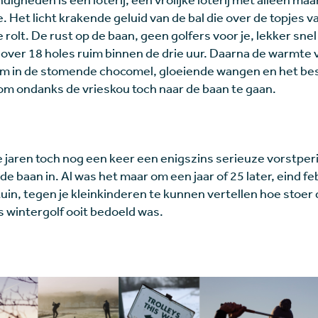
e. Het licht krakende geluid van de bal die over de topjes 
 rolt. De rust op de baan, geen golfers voor je, lekker sne
l over 18 holes ruim binnen de drie uur. Daarna de warmte 
m in de stomende chocomel, gloeiende wangen en het bes
om ondanks de vrieskou toch naar de baan te gaan.
 jaren toch nog een keer een enigszins serieuze vorstper
de baan in. Al was het maar om een jaar of 25 later, eind fe
 tuin, tegen je kleinkinderen te kunnen vertellen hoe stoer
s wintergolf ooit bedoeld was.