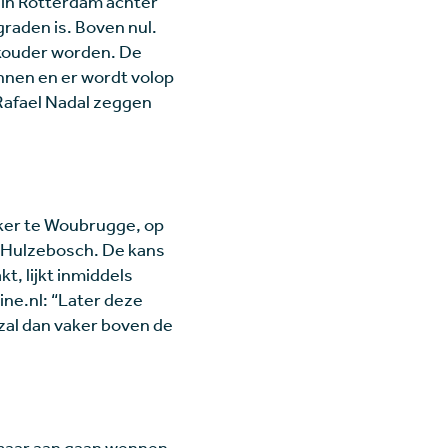
s in Rotterdam achter
graden is. Boven nul.
 kouder worden. De
ennen en er wordt volop
Rafael Nadal zeggen
eker te Woubrugge, op
k Hulzebosch. De kans
t, lijkt inmiddels
ine.nl: “Later deze
al dan vaker boven de
r maar aan gaan wennen