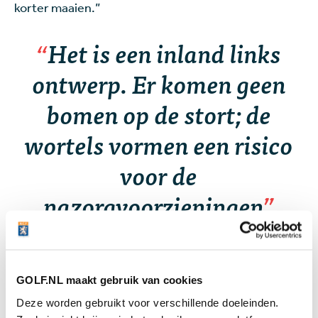
korter maaien.”
Het is een inland links
ontwerp. Er komen geen
bomen op de stort; de
wortels vormen een risico
voor de
nazorgvoorzieningen
Het is vooral zaak om het gras goed te bemesten en
te beregenen. “Deze fase bepaalt heel erg hoe de
GOLF.NL maakt gebruik van cookies
baan er straks in augustus uitziet”, weet Slooten.
Deze worden gebruikt voor verschillende doeleinden.
Schaap: “De droge winter en lente hebben ervoor