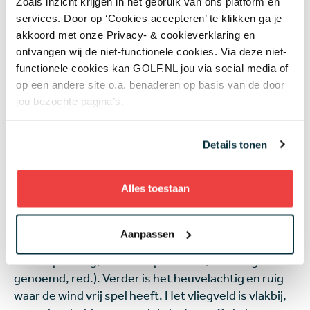
Zoals inzicht krijgen in het gebruik van ons platform en
gezorgd dat we verder konden met de bouw. Voor de
services. Door op ‘Cookies accepteren’ te klikken ga je
baan zelf is het iets minder geweest. Maar voor de
akkoord met onze Privacy- & cookieverklaring en
aanleg van een golfbaan hebben we het liever te
ontvangen wij de niet-functionele cookies. Via deze niet-
droog dan te nat, want daar kunnen we wat aan
functionele cookies kan GOLF.NL jou via social media of
doen.”
op een andere site o.a. benaderen op basis van de door
jou bezochte pagina’s.
Par-3/4-baan opent in
augustus
Details tonen
De contouren van de baan zijn al goed zichtbaar, ook
Alles toestaan
voor de grote baan. “Het is een inland links”, zegt
Schaap. “Het is een inland links ontwerp. Er komen
geen bomen op de stort; de wortels vormen een
Aanpassen
risico voor de nazorgvoorzieningen. Wel typische
linksbeplanting, zoals Gaspeldoorn (ook wel gorse
genoemd, red.). Verder is het heuvelachtig en ruig
waar de wind vrij spel heeft. Het vliegveld is vlakbij,