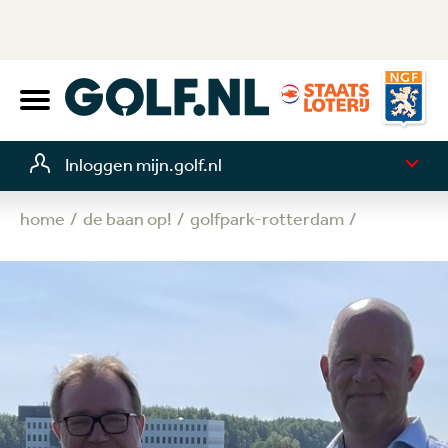
Inloggen mijn.golf.nl
home
de baan op!
golfpark-rotterdam