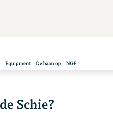
s
Equipment
De baan op
NGF
de Schie?