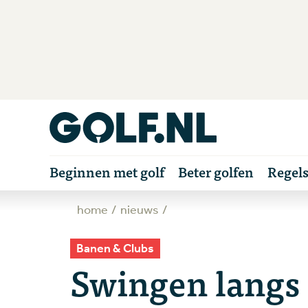
Beginnen met golf
Beter golfen
Regel
home
nieuws
Banen & Clubs
Swingen langs 