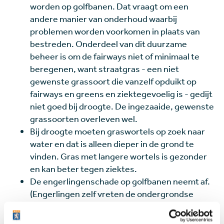
worden op golfbanen. Dat vraagt om een
andere manier van onderhoud waarbij
problemen worden voorkomen in plaats van
bestreden. Onderdeel van dit duurzame
beheer is om de fairways niet of minimaal te
beregenen, want straatgras - een niet
gewenste grassoort die vanzelf opduikt op
fairways en greens en ziektegevoelig is - gedijt
niet goed bij droogte. De ingezaaide, gewenste
grassoorten overleven wel.
Bij droogte moeten graswortels op zoek naar
water en dat is alleen dieper in de grond te
vinden. Gras met langere wortels is gezonder
en kan beter tegen ziektes.
De engerlingenschade op golfbanen neemt af.
(Engerlingen zelf vreten de ondergrondse
delen van de grasplant aan en de beesten die
op engerlingen jagen zorgen voor veel extra