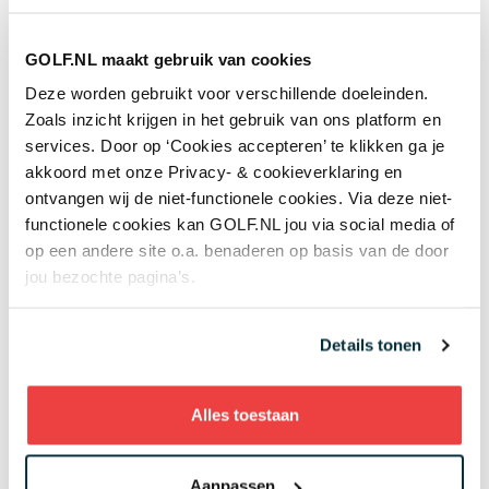
schade.)
Andere techniek en tactiek
GOLF.NL maakt gebruik van cookies
Deze worden gebruikt voor verschillende doeleinden.
Dat golfbanen meekleuren met de seizoenen,
Zoals inzicht krijgen in het gebruik van ons platform en
betekent niet dat de kwaliteit minder is. Ze zien er
services. Door op ‘Cookies accepteren’ te klikken ga je
alleen anders uit: minder sappig gazongroen, meer
akkoord met onze Privacy- & cookieverklaring en
gezond groen. De greens worden wel beregend
ontvangen wij de niet-functionele cookies. Via deze niet-
maar niet meer dan noodzakelijk. Er ontstaan
functionele cookies kan GOLF.NL jou via social media of
daardoor 50 tinten groen ...
op een andere site o.a. benaderen op basis van de door
jou bezochte pagina’s.
De baan is wel tijdelijk harder en droger, speelt
tijdelijk
fast and firm
, en dat vereist aanpassingen in
Details tonen
course management. Aan de ene kant win je aan
afstand omdat de bal verder rolt, aan de andere kant
is een slag van een harde en droge fairway voor veel
Alles toestaan
golfers een moeilijke opgave. Maar oefening baart
kunst en dankzij die verre rol heb je vast minder
Aanpassen