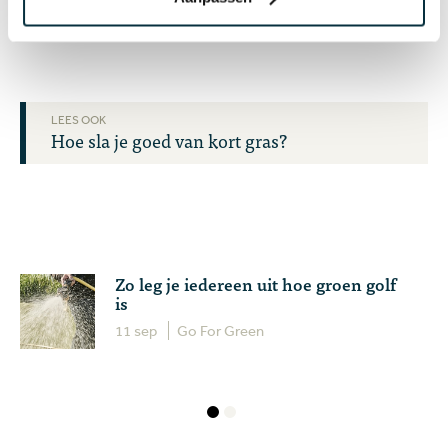
slagen op de fairway nodig!
LEES OOK
Hoe sla je goed van kort gras?
Zo leg je iedereen uit hoe groen golf
is
11 sep
Go For Green