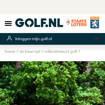
Inloggen mijn.golf.nl
home
de baan op!
milieubewust golf