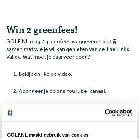
Win 2 greenfees!
GOLF.NL mag 2 greenfees weggeven zodat jij
samen met wie je wil kan genieten van de The Links
Valley. Wat moet je daarvoor doen?
Bekijk en like de
video
.
Abonneer
je op ons YouTube-kanaal.
Beantwoord de vraag die we in de video stellen
en geef je antwoord in een reactie onder de
video (
klik hier
om te reageren onder de video.
Let op: mailen heeft geen zin)!
GOLF.NL maakt gebruik van cookies