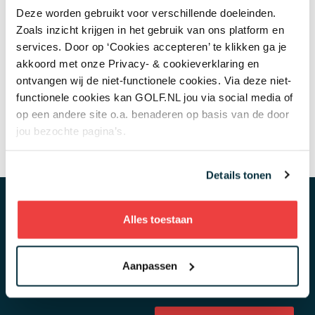
Deze worden gebruikt voor verschillende doeleinden.
We verloten onder de goede antwoorden 2
Zoals inzicht krijgen in het gebruik van ons platform en
greenfees (9 holes) en maken de winnaar rond 17
services. Door op ‘Cookies accepteren’ te klikken ga je
mei 2023 bekend in de reacties! Succes!
akkoord met onze Privacy- & cookieverklaring en
ontvangen wij de niet-functionele cookies. Via deze niet-
Meer weten?
functionele cookies kan GOLF.NL jou via social media of
The Links Valley
op een andere site o.a. benaderen op basis van de door
jou bezochte pagina’s.
Details tonen
Tijd om te golfen!
Alles toestaan
Reserveer eenvoudig je starttijd in de app
Aanpassen
GOLF.NL