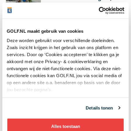
Luiten echt de makkelijkste
manier om te chippen
4 augustus 2026
Instructie
GOLF.NL maakt gebruik van cookies
Donald Trump claimt twee
Deze worden gebruikt voor verschillende doeleinden.
clubtitels op eigen baan: 'Ik heb
Zoals inzicht krijgen in het gebruik van ons platform en
talent, zij hebben dat niet'
services. Door op ‘Cookies accepteren’ te klikken ga je
4 augustus 2026
Nieuws
akkoord met onze Privacy- & cookieverklaring en
ontvangen wij de niet-functionele cookies. Via deze niet-
Wie speelt waar? Week 32 - Anne
functionele cookies kan GOLF.NL jou via social media of
van Dam op zoek naar eerste
op een andere site o.a. benaderen op basis van de door
topresultaat en drama
jou bezochte pagina’s.
gegarandeerd op de PGA Tour
4 augustus 2026
Topgolf
Details tonen
Met deze twaalf speelsters gaat
Alles toestaan
Team Europa de strijd aan in de