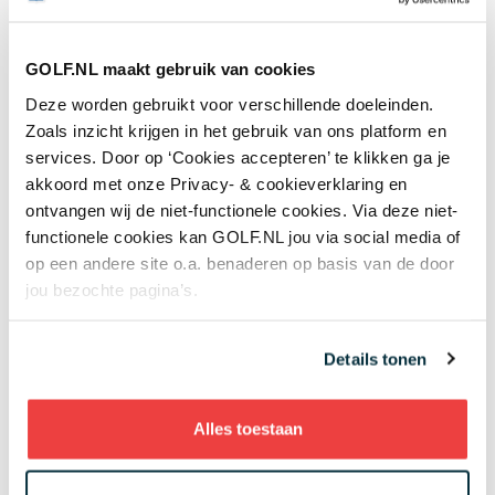
kringloopwinkel: 'Er kwam een enorme
verrassing tevoorschijn'
Overig nieuws
GOLF.NL maakt gebruik van cookies
Deze worden gebruikt voor verschillende doeleinden.
Zoals inzicht krijgen in het gebruik van ons platform en
+ Toon meer
services. Door op ‘Cookies accepteren’ te klikken ga je
akkoord met onze Privacy- & cookieverklaring en
ontvangen wij de niet-functionele cookies. Via deze niet-
functionele cookies kan GOLF.NL jou via social media of
Meest gelezen
op een andere site o.a. benaderen op basis van de door
jou bezochte pagina’s.
Handen andersom: volgens Joost
Luiten echt de makkelijkste
Details tonen
manier om te chippen
4 augustus 2026
Instructie
Alles toestaan
Donald Trump claimt twee