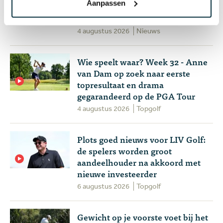
Aanpassen
clubtitels op eigen baan: 'Ik heb
talent, zij hebben dat niet'
4 augustus 2026
Nieuws
Wie speelt waar? Week 32 - Anne
van Dam op zoek naar eerste
topresultaat en drama
gegarandeerd op de PGA Tour
4 augustus 2026
Topgolf
Plots goed nieuws voor LIV Golf:
de spelers worden groot
aandeelhouder na akkoord met
nieuwe investeerder
6 augustus 2026
Topgolf
Gewicht op je voorste voet bij het