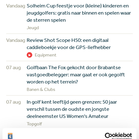
Vandaag
Solheim Cup feestje voor (kleine) kinderen en
jeugdgolfers: gratis naar binnen en spelen waar
de sterren spelen
Jeugd
Vandaag
Review Shot Scope H50: een digitaal
caddieboekje voor de GPS-liefhebber
Equipment
07 aug
Golfbaan The Fox gekocht door Brabantse
vastgoedbelegger: maar gaat er ook gegolft
worden op het terrein?
Banen & Clubs
07 aug
In golf kent leeftijd geen grenzen: 50 jaar
verschil tussen de oudste en jongste
deelneemster US Women's Amateur
Topgolf
07 aug
Wisselbeker van jeugdtour gevonden in