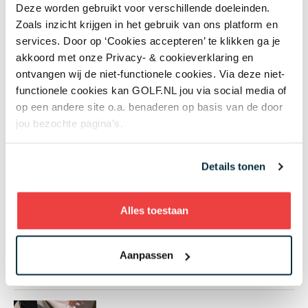
+ Toon meer
Deze worden gebruikt voor verschillende doeleinden.
Zoals inzicht krijgen in het gebruik van ons platform en
services. Door op ‘Cookies accepteren’ te klikken ga je
akkoord met onze Privacy- & cookieverklaring en
ontvangen wij de niet-functionele cookies. Via deze niet-
Meest gelezen
functionele cookies kan GOLF.NL jou via social media of
op een andere site o.a. benaderen op basis van de door
jou bezochte pagina’s.
Handen andersom: volgens Joost
Luiten echt de makkelijkste
manier om te chippen
Details tonen
4 augustus 2026
Instructie
Alles toestaan
Donald Trump claimt twee
clubtitels op eigen baan: 'Ik heb
talent, zij hebben dat niet'
Aanpassen
4 augustus 2026
Nieuws