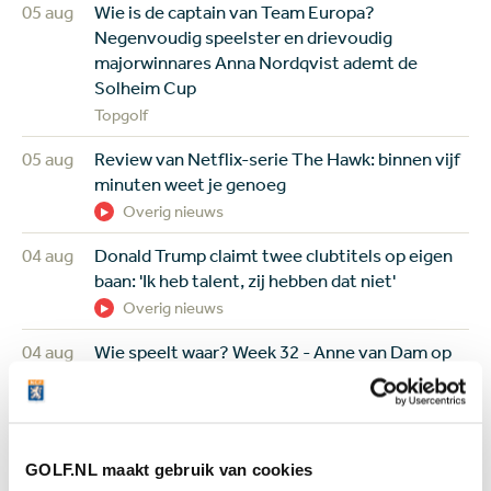
05 aug
Wie is de captain van Team Europa?
Negenvoudig speelster en drievoudig
majorwinnares Anna Nordqvist ademt de
Solheim Cup
Topgolf
05 aug
Review van Netflix-serie The Hawk: binnen vijf
minuten weet je genoeg
Overig nieuws
04 aug
Donald Trump claimt twee clubtitels op eigen
baan: 'Ik heb talent, zij hebben dat niet'
Overig nieuws
04 aug
Wie speelt waar? Week 32 - Anne van Dam op
zoek naar eerste topresultaat en drama
gegarandeerd op de PGA Tour
Topgolf
GOLF.NL maakt gebruik van cookies