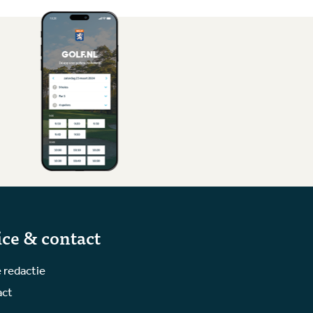
ice & contact
 redactie
act