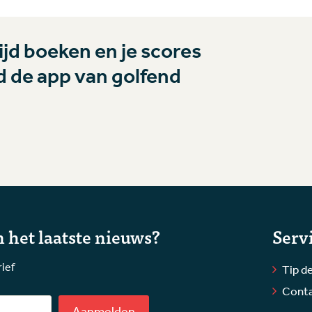
jd boeken en je scores
 de app van golfend
 het laatste nieuws?
Serv
rief
Tip de
Cont
Aanmelden