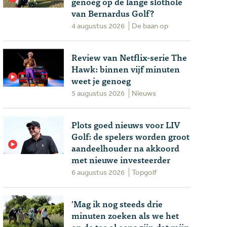
genoeg op de lange slothole
van Bernardus Golf?
4 augustus 2026
De baan op
Review van Netflix-serie The
Hawk: binnen vijf minuten
weet je genoeg
5 augustus 2026
Nieuws
Plots goed nieuws voor LIV
Golf: de spelers worden groot
aandeelhouder na akkoord
met nieuwe investeerder
6 augustus 2026
Topgolf
'Mag ik nog steeds drie
minuten zoeken als we het
op de tee al eens zijn dat mijn