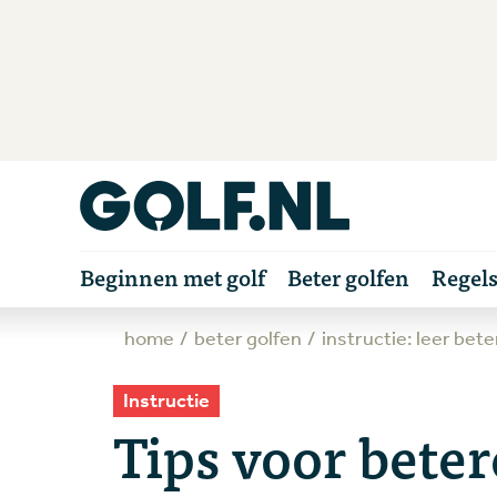
Beginnen met golf
Beter golfen
Regel
home
beter golfen
instructie: leer bet
Instructie
Tips voor beter