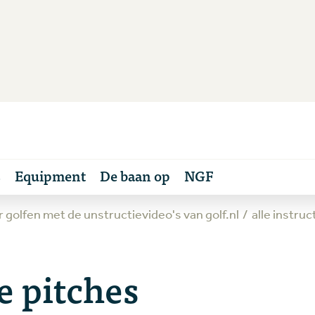
s
Equipment
De baan op
NGF
er golfen met de unstructievideo's van golf.nl
alle instru
e pitches