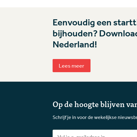
Eenvoudig een startti
bijhouden? Download
Nederland!
Lees meer
Op de hoogte blijven van
Schrijf je in voor de wekelijkse nieuwsb