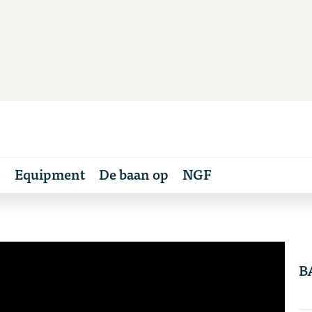
s
Equipment
De baan op
NGF
B