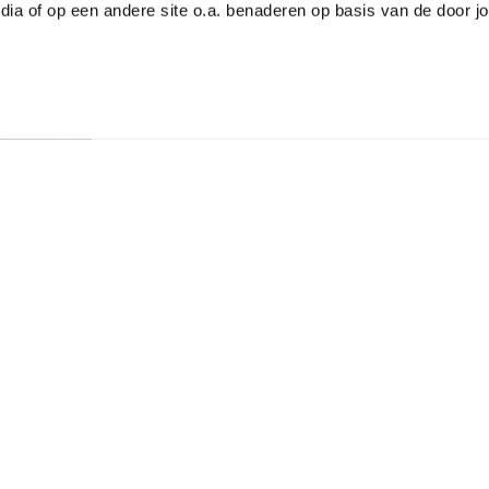
dia of op een andere site o.a. benaderen op basis van de door j
n onder meer naar het clubhuis, de
e baan zelf. Ze geven punten en hier komt een
eo in de player hierboven.