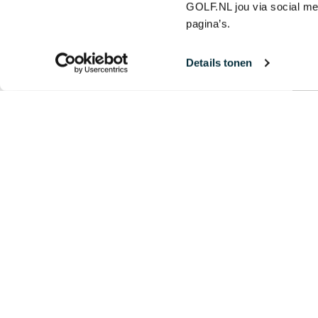
GOLF.NL jou via social me
pagina’s.
Details tonen
De drie golfers in een Testflight kijke
oefenfaciliteiten en natuurlijk naar d
eindcijfer uit. Bekijk de Testflight-vid