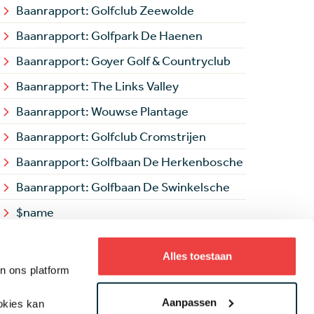
Baanrapport: Golfclub Zeewolde
Baanrapport: Golfpark De Haenen
Baanrapport: Goyer Golf & Countryclub
Baanrapport: The Links Valley
Baanrapport: Wouwse Plantage
Baanrapport: Golfclub Cromstrijen
Baanrapport: Golfbaan De Herkenbosche
Baanrapport: Golfbaan De Swinkelsche
Tulpenhole 3
$name
Baanrapport: Golfbaan Bentwoud
Alles toestaan
Baanrapport: Golfbaan Dirkshorn
an ons platform
Baanrapport: Efteling Golfpark
Aanpassen
ookies kan
Baanrapport: Golfbaan Stippelberg