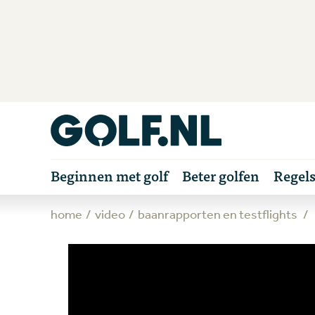
Beginnen met golf
Beter golfen
Regel
home
video
baanrapporten en testflights