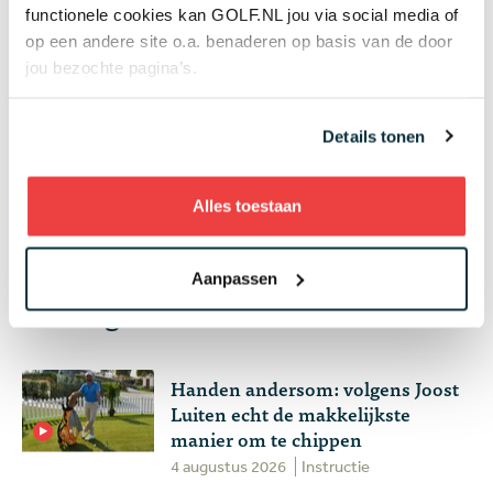
functionele cookies kan GOLF.NL jou via social media of
07 aug
In golf kent leeftijd geen grenzen: 50 jaar
op een andere site o.a. benaderen op basis van de door
verschil tussen de oudste en jongste
jou bezochte pagina’s.
deelneemster US Women's Amateur
Topgolf
Details tonen
+ Toon meer
Alles toestaan
Aanpassen
Meest gelezen
Handen andersom: volgens Joost
Luiten echt de makkelijkste
manier om te chippen
4 augustus 2026
Instructie