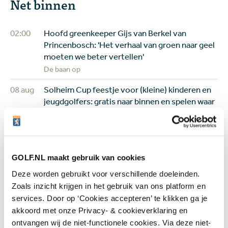
Net binnen
02:00
Hoofd greenkeeper Gijs van Berkel van
Princenbosch: 'Het verhaal van groen naar geel
moeten we beter vertellen'
De baan op
08 aug
Solheim Cup feestje voor (kleine) kinderen en
jeugdgolfers: gratis naar binnen en spelen waar
de sterren spelen
Jeugd
08 aug
Review Shot Scope H50: een digitaal
caddieboekje voor de GPS-liefhebber
GOLF.NL maakt gebruik van cookies
Equipment
Deze worden gebruikt voor verschillende doeleinden.
Zoals inzicht krijgen in het gebruik van ons platform en
07 aug
Golfbaan The Fox gekocht door Brabantse
services. Door op ‘Cookies accepteren’ te klikken ga je
vastgoedbelegger: maar gaat er ook gegolft
akkoord met onze Privacy- & cookieverklaring en
worden op het terrein?
ontvangen wij de niet-functionele cookies. Via deze niet-
Banen & Clubs