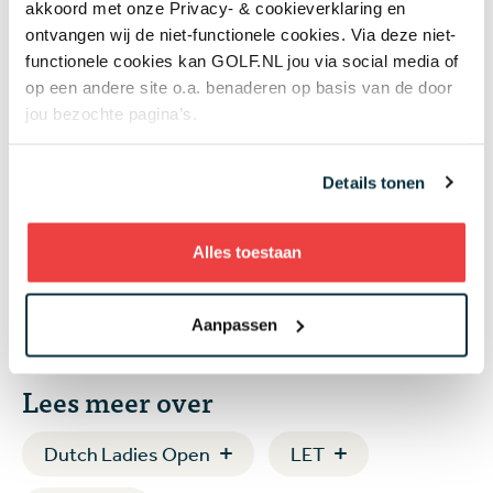
akkoord met onze Privacy- & cookieverklaring en
ooit: 'Deze week geeft alleen maar
ontvangen wij de niet-functionele cookies. Via deze niet-
meer motivatie'
functionele cookies kan GOLF.NL jou via social media of
op een andere site o.a. benaderen op basis van de door
jou bezochte pagina’s.
Wie speelt waar? Week 26 - Weber
wil Korda van hattrick afhouden
in major op historisch Hazeltine,
Details tonen
Luiten pakt de draad op met
nieuwe caddie in Italië
Alles toestaan
Aanpassen
Lees meer over
Dutch Ladies Open
LET