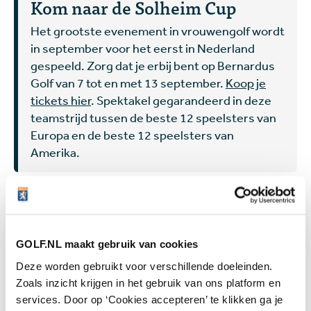
Kom naar de Solheim Cup
Het grootste evenement in vrouwengolf wordt
in september voor het eerst in Nederland
gespeeld. Zorg dat je erbij bent op Bernardus
Golf van 7 tot en met 13 september.
Koop je
tickets hier
. Spektakel gegarandeerd in deze
teamstrijd tussen de beste 12 speelsters van
Europa en de beste 12 speelsters van
Amerika.
Gerelateerd
GOLF.NL maakt gebruik van cookies
Deze worden gebruikt voor verschillende doeleinden.
Zoals inzicht krijgen in het gebruik van ons platform en
Utama wint Dutch Ladies Open,
services. Door op ‘Cookies accepteren’ te klikken ga je
Meekers verbetert beste prestatie