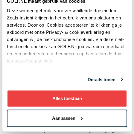
GOLF.NL maakt gebruik van cookies
moet veranderen, dat is duidelijk voor de hele
sportwereld. Niks tegen Viktor, maar dit moet
Deze worden gebruikt voor verschillende doeleinden.
Zoals inzicht krijgen in het gebruik van ons platform en
veranderen vóór de volgende Ryder Cup", was
services. Door op ‘Cookies accepteren’ te klikken ga je
Bradley na afloop duidelijk.
akkoord met onze Privacy- & cookieverklaring en
Europa in tranen (en
ontvangen wij de niet-functionele cookies. Via deze niet-
Scheffler ook)
functionele cookies kan GOLF.NL jou via social media of
op een andere site o.a. benaderen op basis van de door
jou bezochte pagina’s.
Uiteindelijk moest Europa op zondagmiddag dus
toch nog vechten voor elk half puntje. Die spanning
voelden de spelers zelf natuurlijk ook, vraag dat
Details tonen
maar aan Shane Lowry. De Ier holede de putt
waardoor Europa op 14 punten kwam en de Ryder
Alles toestaan
Cup behield.
"Dit waren de zwaarste uren van mijn hele leven. Ik
Aanpassen
kan niet geloven dat die putt erin ging. Ik dacht:
this
is it
", aldus Lowry, die helemaal uit zijn dak ging.