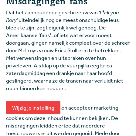
Misdragingen 'fans'
Dat het aanhoudende geschreeuw van
'f*ck you
Rory'
uiteindelijk nog de meest onschuldige leus
bleek te zijn, zegt eigenlijk wel genoeg. De
Amerikaanse 'fans', of iets wat ervoor moest
doorgaan, gingen namelijk compleet over de schreef
door McIlroys vrouw Erica Stoll erin te betrekken.
Met verwensingen en uitspraken over hun
privéleven. Als klap op de vuurpijl kreeg Erica
zaterdagmiddag een drankje naar haar hoofd
geslingerd, waarna ze de tranen naar verluidt niet
meer binnen kon houden.
Wijzig je instelling
en accepteer marketing
cookies om deze inhoud te kunnen bekijken.
De
misdragingen leidden ertoe dat meerdere
toeschouwers eruit werden gegooid. Mede door