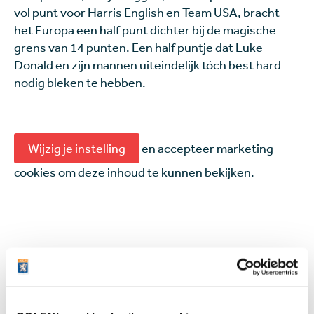
vol punt voor Harris English en Team USA, bracht
het Europa een half punt dichter bij de magische
grens van 14 punten. Een half puntje dat Luke
Donald en zijn mannen uiteindelijk tóch best hard
nodig bleken te hebben.
Wijzig je instelling
en accepteer marketing
cookies om deze inhoud te kunnen bekijken.
Hoewel deze envelopregel al sinds jaar en dag
onderdeel is van de Ryder Cup, en deze Amerika in
1991 bijvoorbeeld ook al eens héél goed uitkwam,
staat hij na zondag toch ter discussie. "De regel