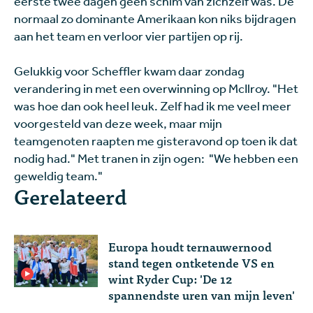
eerste twee dagen geen schim van zichzelf was. De
normaal zo dominante Amerikaan kon niks bijdragen
aan het team en verloor vier partijen op rij.
Gelukkig voor Scheffler kwam daar zondag
verandering in met een overwinning op McIlroy. "Het
was hoe dan ook heel leuk. Zelf had ik me veel meer
voorgesteld van deze week, maar mijn
teamgenoten raapten me gisteravond op toen ik dat
nodig had." Met tranen in zijn ogen: "We hebben een
geweldig team."
Gerelateerd
Europa houdt ternauwernood
stand tegen ontketende VS en
wint Ryder Cup: 'De 12
spannendste uren van mijn leven'