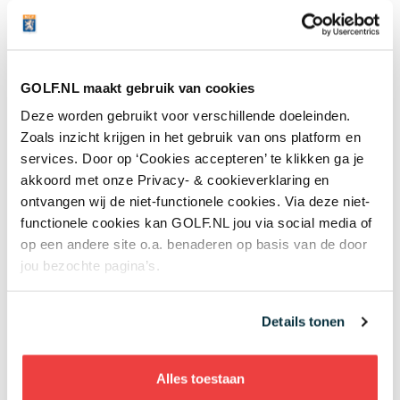
Negenvoudig speelster en drievoudig
majorwinnares Anna Nordqvist ademt de
Solheim Cup
Topgolf
GOLF.NL maakt gebruik van cookies
Deze worden gebruikt voor verschillende doeleinden.
05 aug
Review van Netflix-serie The Hawk: binnen vijf
minuten weet je genoeg
Zoals inzicht krijgen in het gebruik van ons platform en
services. Door op ‘Cookies accepteren’ te klikken ga je
Overig nieuws
akkoord met onze Privacy- & cookieverklaring en
ontvangen wij de niet-functionele cookies. Via deze niet-
+ Toon meer
functionele cookies kan GOLF.NL jou via social media of
op een andere site o.a. benaderen op basis van de door
jou bezochte pagina’s.
Meest gelezen
Details tonen
Handen andersom: volgens Joost
Alles toestaan
Luiten echt de makkelijkste