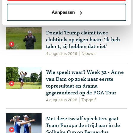
manier om te chippen
Aanpassen
4 augustus 2026
Instructie
Donald Trump claimt twee
clubtitels op eigen baan: 'Ik heb
talent, zij hebben dat niet'
4 augustus 2026
Nieuws
Wie speelt waar? Week 32 - Anne
van Dam op zoek naar eerste
topresultaat en drama
gegarandeerd op de PGA Tour
4 augustus 2026
Topgolf
Met deze twaalf speelsters gaat
Team Europa de strijd aan in de
Solheim Cup op Bernardus