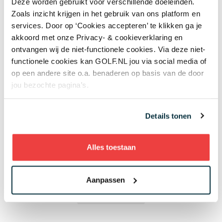
Deze worden gebruikt voor verschillende doeleinden.
Zoals inzicht krijgen in het gebruik van ons platform en
07 aug
Golfbaan The Fox gekocht door Brabantse
services. Door op ‘Cookies accepteren’ te klikken ga je
vastgoedbelegger: maar gaat er ook gegolft
akkoord met onze Privacy- & cookieverklaring en
worden op het terrein?
ontvangen wij de niet-functionele cookies. Via deze niet-
Banen & Clubs
functionele cookies kan GOLF.NL jou via social media of
07 aug
In golf kent leeftijd geen grenzen: 50 jaar
op een andere site o.a. benaderen op basis van de door
verschil tussen de oudste en jongste
jou bezochte pagina’s.
deelneemster US Women's Amateur
Topgolf
Details tonen
07 aug
Wisselbeker van jeugdtour gevonden in
kringloopwinkel: 'Er kwam een enorme
Alles toestaan
verrassing tevoorschijn'
Overig nieuws
Aanpassen
+ Toon meer