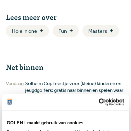
Lees meer over
Hole in one
Fun
Masters
Net binnen
Vandaag
Solheim Cup feestje voor (kleine) kinderen en
jeugdgolfers: gratis naar binnen en spelen waar
de sterren spelen
Jeugd
Vandaag
Review Shot Scope H50: een digitaal
caddieboekje voor de GPS-liefhebber
GOLF.NL maakt gebruik van cookies
Equipment