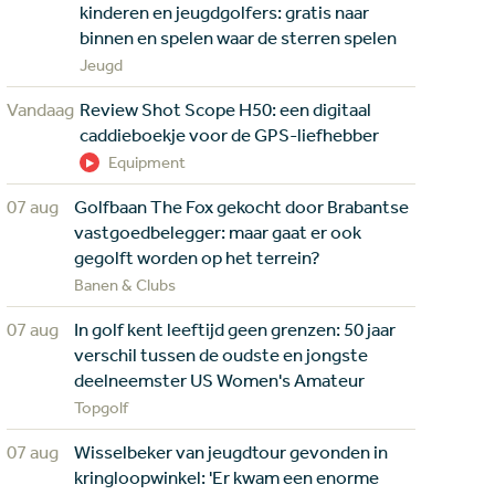
kinderen en jeugdgolfers: gratis naar
binnen en spelen waar de sterren spelen
Jeugd
Vandaag
Review Shot Scope H50: een digitaal
caddieboekje voor de GPS-liefhebber
Equipment
07 aug
Golfbaan The Fox gekocht door Brabantse
vastgoedbelegger: maar gaat er ook
gegolft worden op het terrein?
Banen & Clubs
07 aug
In golf kent leeftijd geen grenzen: 50 jaar
verschil tussen de oudste en jongste
deelneemster US Women's Amateur
Topgolf
07 aug
Wisselbeker van jeugdtour gevonden in
kringloopwinkel: 'Er kwam een enorme