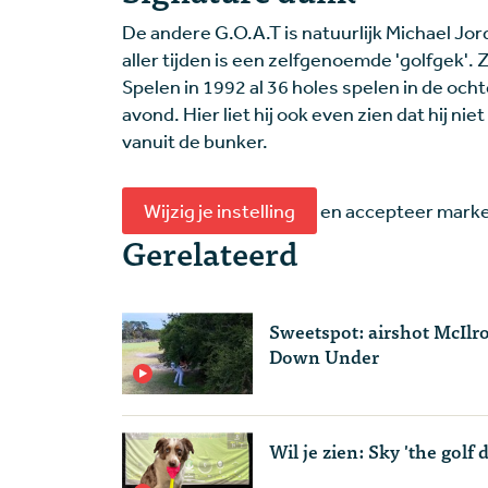
De andere G.O.A.T is natuurlijk Michael Jo
aller tijden is een zelfgenoemde 'golfgek'.
Spelen in 1992 al 36 holes spelen in de oc
avond. Hier liet hij ook even zien dat hij n
vanuit de bunker.
Wijzig je instelling
en accepteer market
Gerelateerd
Sweetspot: airshot McIlr
Down Under
Wil je zien: Sky 'the golf