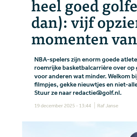
heel goed golf
dan): vijf opz
momenten van
NBA-spelers zijn enorm goede atlete
roemrijke basketbalcarrière over op 
voor anderen wat minder. Welkom bi
filmpjes, gekke nieuwtjes en niet-al
Stuur ze naar redactie@golf.nl.
19 december 2025 - 13:44
Raf Janse