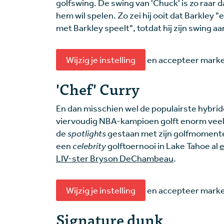
golfswing. De swing van 'Chuck' is zo raar
hem wil spelen. Zo zei hij ooit dat Barkley 
met Barkley speelt", totdat hij zijn swing a
Wijzig je instelling
en accepteer market
'Chef' Curry
En dan misschien wel de populairste hybrid
viervoudig NBA-kampioen golft enorm veel in 
de
spotlights
gestaan met zijn golfmomente
een
celebrity
golftoernooi in Lake Tahoe al
e
LIV-ster Bryson DeChambeau
.
Wijzig je instelling
en accepteer market
Signature dunk