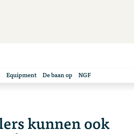
s
Equipment
De baan op
NGF
lers kunnen ook