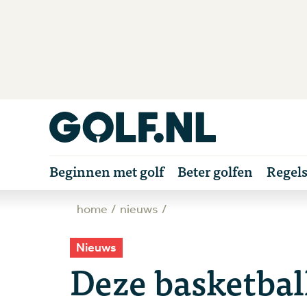
Beginnen met golf
Beter golfen
Regel
home
nieuws
Nieuws
Deze basketbal