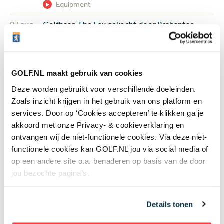
Equipment
07 aug
Golfbaan The Fox gekocht door Brabantse
vastgoedbelegger: maar gaat er ook gegolft
worden op het terrein?
Banen & Clubs
GOLF.NL maakt gebruik van cookies
07 aug
In golf kent leeftijd geen grenzen: 50 jaar
Deze worden gebruikt voor verschillende doeleinden.
verschil tussen de oudste en jongste
Zoals inzicht krijgen in het gebruik van ons platform en
deelneemster US Women's Amateur
services. Door op ‘Cookies accepteren’ te klikken ga je
Topgolf
akkoord met onze Privacy- & cookieverklaring en
ontvangen wij de niet-functionele cookies. Via deze niet-
+ Toon meer
functionele cookies kan GOLF.NL jou via social media of
op een andere site o.a. benaderen op basis van de door
jou bezochte pagina’s.
Meest gelezen
Details tonen