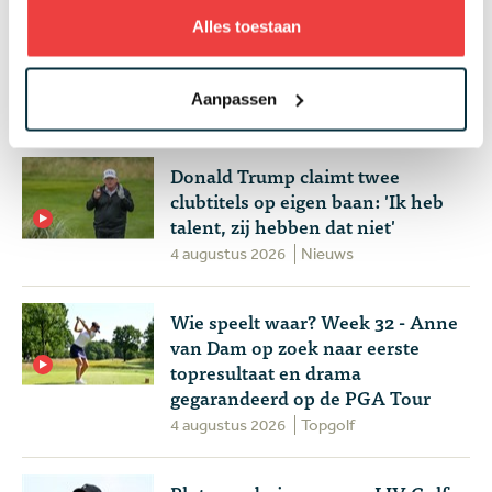
Handen andersom: volgens Joost
Alles toestaan
Luiten echt de makkelijkste
manier om te chippen
Aanpassen
4 augustus 2026
Instructie
Donald Trump claimt twee
clubtitels op eigen baan: 'Ik heb
talent, zij hebben dat niet'
4 augustus 2026
Nieuws
Wie speelt waar? Week 32 - Anne
van Dam op zoek naar eerste
topresultaat en drama
gegarandeerd op de PGA Tour
4 augustus 2026
Topgolf